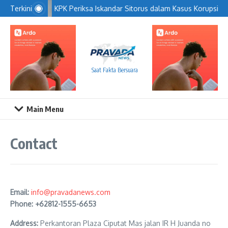
Lewati ke konten
KPK Periksa Iskandar Sitorus dalam Kasus Korupsi B
Terkini
Saat Fakta Bersuara
Main Menu
Contact
Email:
info@pravadanews.com
Phone:
+62812-1555-6653
Address:
Perkantoran Plaza Ciputat Mas jalan IR H Juanda no