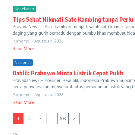
Kesehatan
Tips Sehat Nikmati Sate Kambing tanpa Perlu
PravadaNews – Sate kambing menjadi salah satu kuliner favori
daging yang gurih berpadu dengan bumbu khas membuat hidangan
Purnomo
Agustus 4, 2026
Read More
Nasional
Bahlil: Prabowo Minta Listrik Cepat Pulih
PravadaNews – Presiden Republik Indonesia Prabowo Subianto
serta penyelesaian menyeluruh atas pemadaman listrik yang terj
Purnomo
Agustus 4, 2026
Read More
1
2
3
...
103