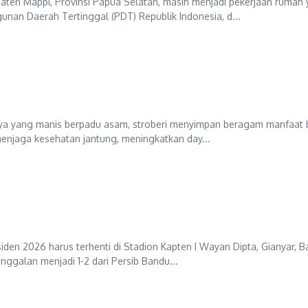
aten Mappi, Provinsi Papua Selatan, masih menjadi pekerjaan rumah
nan Daerah Tertinggal (PDT) Republik Indonesia, d...
nya yang manis berpadu asam, stroberi menyimpan beragam manfaat b
 menjaga kesehatan jantung, meningkatkan day...
iden 2026 harus terhenti di Stadion Kapten I Wayan Dipta, Gianyar, B
galan menjadi 1-2 dari Persib Bandu...