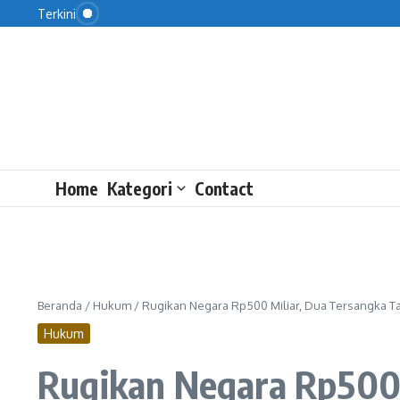
Kata Wakil Rakyat soal Pertumbuhan Ekonomi RI
Lewati ke konten
Terkini
Nizam Dituntut 3 Tahun Penjara atas Tuduhan Ileg
Dapur MBG di 3T Dikebut Mulai Pekan Depan
Home
Kategori
Contact
Beranda
/
Hukum
/
Rugikan Negara Rp500 Miliar, Dua Tersangka 
Hukum
Rugikan Negara Rp500 