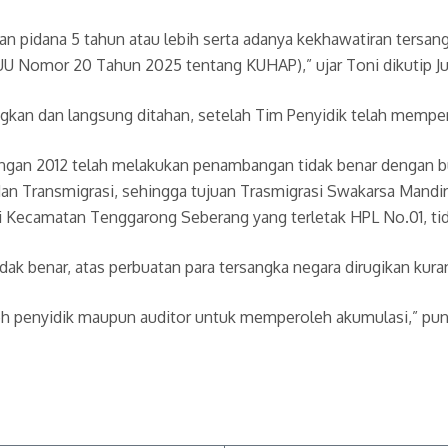
 pidana 5 tahun atau lebih serta adanya kekhawatiran tersangk
5) UU Nomor 20 Tahun 2025 tentang KUHAP),” ujar Toni dikutip 
kan dan langsung ditahan, setelah Tim Penyidik telah mempero
gan 2012 telah melakukan penambangan tidak benar dengan buka
dan Transmigrasi, sehingga tujuan Trasmigrasi Swakarsa Mand
 Kecamatan Tenggarong Seberang yang terletak HPL No.01, tid
dak benar, atas perbuatan para tersangka negara dirugikan kuran
leh penyidik maupun auditor untuk memperoleh akumulasi,” pun