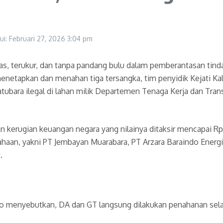
ui: Februari 27, 2026
3:04 pm
 terukur, dan tanpa pandang bulu dalam pemberantasan tindak
menetapkan dan menahan tiga tersangka, tim penyidik Kejati 
ubara ilegal di lahan milik Departemen Tenaga Kerja dan Tr
 kerugian keuangan negara yang nilainya ditaksir mencapai Rp5
sahaan, yakni PT Jembayan Muarabara, PT Arzara Baraindo Energ
.
to menyebutkan, DA dan GT langsung dilakukan penahanan sel