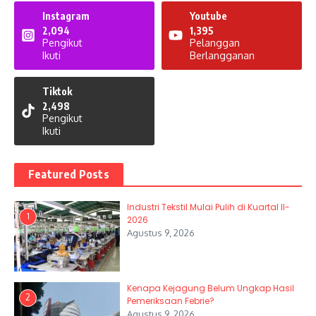
Instagram
Youtube
2,094
1,395
Pengikut
Pelanggan
Ikuti
Berlangganan
Tiktok
2,498
Pengikut
Ikuti
Featured Posts
Industri Tekstil Mulai Pulih di Kuartal II-
1
2026
Agustus 9, 2026
Kenapa Kejagung Belum Ungkap Hasil
2
Pemeriksaan Febrie?
Agustus 9, 2026