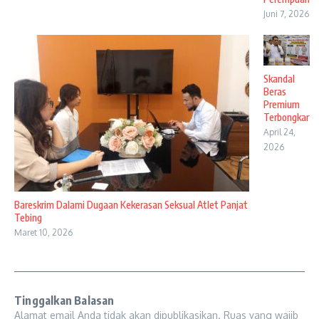
Juni 7, 2026
Skandal
Beras
Premium
Terbongkar
April 24,
2026
Bareskrim Dalami Dugaan Kekerasan Seksual Atlet Panjat
Tebing
Maret 10, 2026
Tinggalkan Balasan
Alamat email Anda tidak akan dipublikasikan.
Ruas yang wajib