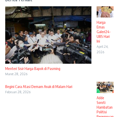
Harga
Emas
Galeri24-
UBS Hari
Ini
April 24,
2026
Menteri Sisir Harga Bapok di Pasming
Maret 28, 2026
Begini Cara Atasi Demam Anak di Malam Hari
Februari 28, 2026
Adde
Soroti
Hambatan
Politisi
Perempuan