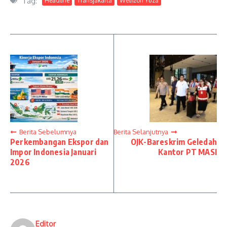
Tag:
Headline
Transjakarta
Welfizon Yuza
Berita Sebelumnya
Berita Selanjutnya
Perkembangan Ekspor dan
OJK-Bareskrim Geledah
Impor Indonesia Januari
Kantor PT MASI
2026
Editor