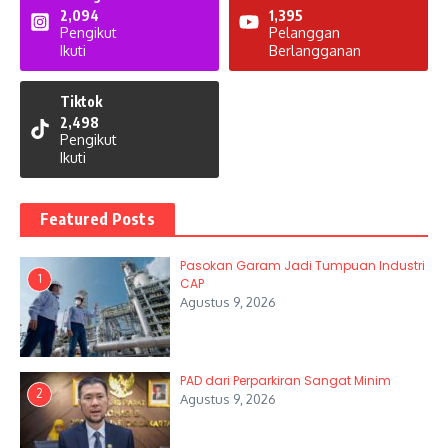
2,094
1,395
Pengikut
Pelanggan
Ikuti
Berlangganan
Tiktok
2,498
Pengikut
Ikuti
Featured Posts
Pasokan Garam Jadi Tumpuan Industri
1
CAP
Agustus 9, 2026
PAD dari Perparkiran Sangat Minim
2
Agustus 9, 2026