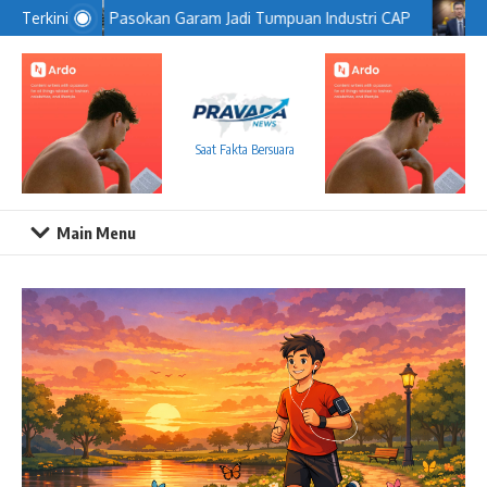
Lewati ke konten
Pasokan Garam Jadi Tumpuan Industri CAP
Terkini
Saat Fakta Bersuara
Main Menu