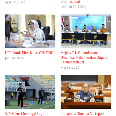
Internasional
April 30, 2026
Februari 25, 2026
DPR Soroti Efektivitas GENTING
Majelis Etik Ombudsman
Umumkan Rekomendasi Dugaan
Juni 24, 2026
Pelanggaran Eti ...
Mei 29, 2026
STY Fokus Menang di Laga
Pertamina Diminta Antisipasi