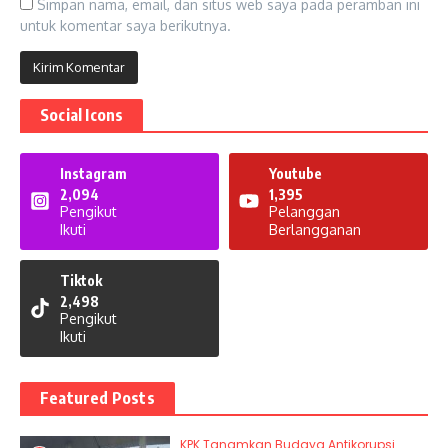
Simpan nama, email, dan situs web saya pada peramban ini
untuk komentar saya berikutnya.
Social Icons
Instagram
Youtube
2,094
1,395
Pengikut
Pelanggan
Ikuti
Berlangganan
Tiktok
2,498
Pengikut
Ikuti
Featured Posts
KPK Tanamkan Budaya Antikorupsi