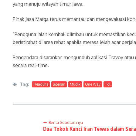
yang menuju wilayah timur Jawa.
Pihak Jasa Marga terus memantau dan mengevaluasi kondis
“Pengguna jalan kembali diimbau untuk memastikan kecuk
beristirahat di area rehat apabila merasa lelah agar perja
Pengendara disarankan mengunduh aplikasi Travoy atau 
secara real-time.
Tag:
Headline
lebaran
Mudik
One Way
Tol
Berita Sebelumnya
Dua Tokoh Kunci Iran Tewas dalam Ser