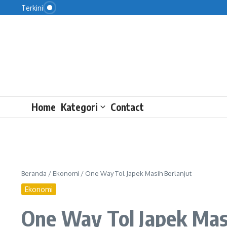
Jawaban Kemendag soal Sprindik Baru KPK di Kasu
Lewati ke konten
Terkini
PSSI Evaluasi Usai Garuda Tersingkir
Perkuat Promosi Ekspor Lewat Film
Home
Kategori
Contact
Beranda
/
Ekonomi
/
One Way Tol Japek Masih Berlanjut
Ekonomi
One Way Tol Japek Mas