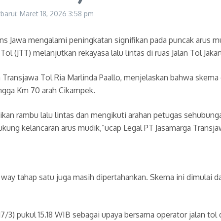
rbarui: Maret 18, 2026
3:58 pm
s Jawa mengalami peningkatan signifikan pada puncak arus mud
ol (JTT) melanjutkan rekayasa lalu lintas di ruas Jalan Tol Jaka
a Transjawa Tol Ria Marlinda Paallo, menjelaskan bahwa skema
 hingga Km 70 arah Cikampek.
n rambu lalu lintas dan mengikuti arahan petugas sehubungan 
kung kelancaran arus mudik,”ucap Legal PT Jasamarga Transjaw
ne way tahap satu juga masih dipertahankan. Skema ini dimulai 
 (17/3) pukul 15.18 WIB sebagai upaya bersama operator jalan t