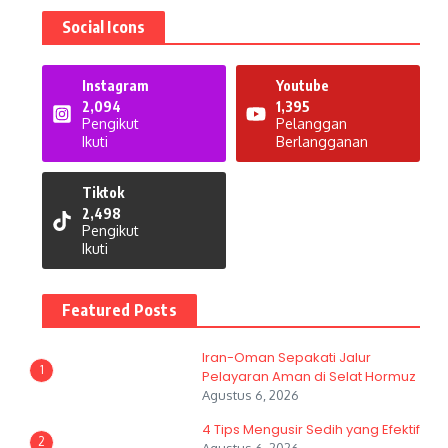
Social Icons
Instagram
Youtube
2,094
1,395
Pengikut
Pelanggan
Ikuti
Berlangganan
Tiktok
2,498
Pengikut
Ikuti
Featured Posts
Iran-Oman Sepakati Jalur
1
Pelayaran Aman di Selat Hormuz
Agustus 6, 2026
4 Tips Mengusir Sedih yang Efektif
2