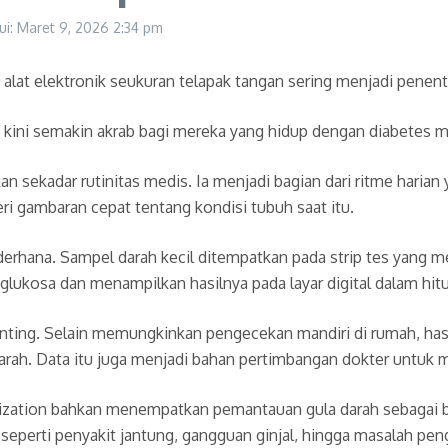
ui: Maret 9, 2026
2:34 pm
h alat elektronik seukuran telapak tangan sering menjadi pene
ang kini semakin akrab bagi mereka yang hidup dengan diabete
 sekadar rutinitas medis. Ia menjadi bagian dari ritme harian
beri gambaran cepat tentang kondisi tubuh saat itu.
sederhana. Sampel darah kecil ditempatkan pada strip tes yang
glukosa dan menampilkan hasilnya pada layar digital dalam hit
ting. Selain memungkinkan pengecekan mandiri di rumah, h
darah. Data itu juga menjadi bahan pertimbangan dokter untuk
nization bahkan menempatkan pemantauan gula darah sebagai 
seperti penyakit jantung, gangguan ginjal, hingga masalah peng