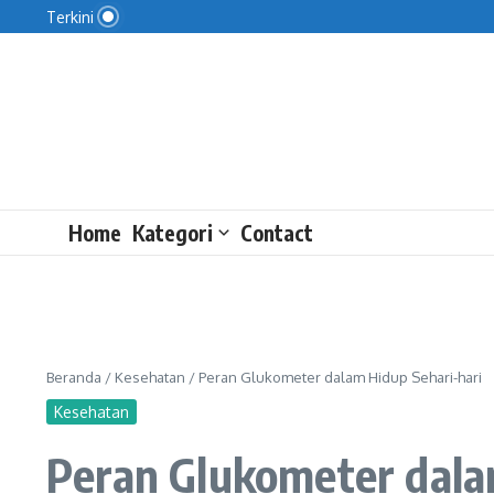
Kejagung Temukan Dokumen Penting di Rumah Do
Lewati ke konten
Terkini
Saksi Kembalikan Rp9,5 M ke KPK
4 Manfaat Bernyanyi bagi Kesehatan Mental
Home
Kategori
Contact
Beranda
/
Kesehatan
/
Peran Glukometer dalam Hidup Sehari-hari
Kesehatan
Peran Glukometer dala