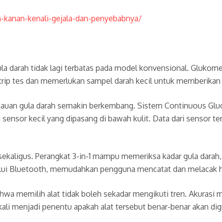
-kanan-kenali-gejala-dan-penyebabnya/
 darah tidak lagi terbatas pada model konvensional. Glukome
strip tes dan memerlukan sampel darah kecil untuk memberikan 
tauan gula darah semakin berkembang. Sistem Continuous Gl
ensor kecil yang dipasang di bawah kulit. Data dari sensor te
ekaligus. Perangkat 3-in-1 mampu memeriksa kadar gula darah, 
alui Bluetooth, memudahkan pengguna mencatat dan melacak hasi
a memilih alat tidak boleh sekadar mengikuti tren. Akurasi m
ali menjadi penentu apakah alat tersebut benar-benar akan dig