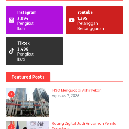
Instagram
Youtube
2,094
1,395
Pengikut
Pelanggan
Ikuti
Berlangganan
Tiktok
2,498
Pengikut
Ikuti
Featured Posts
IHSG Menguat di Akhir Pekan
1
Agustus 7, 2026
Ruang Digital Jadi Ancaman Pemilu
2
Demokrasi