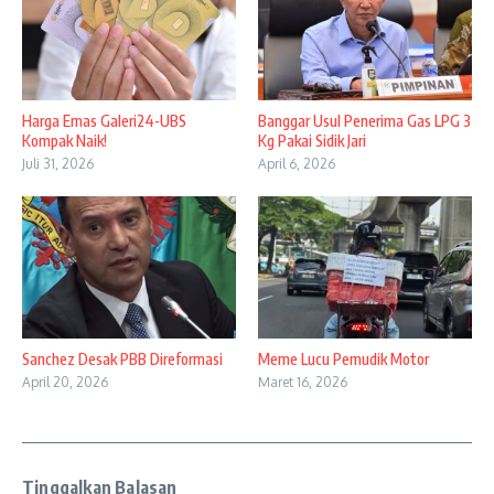
Harga Emas Galeri24-UBS
Banggar Usul Penerima Gas LPG 3
Kompak Naik!
Kg Pakai Sidik Jari
Juli 31, 2026
April 6, 2026
Sanchez Desak PBB Direformasi
Meme Lucu Pemudik Motor
April 20, 2026
Maret 16, 2026
Tinggalkan Balasan