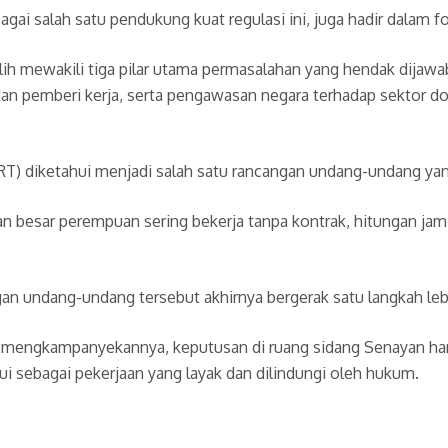
gai salah satu pendukung kuat regulasi ini, juga hadir dalam f
ih mewakili tiga pilar utama permasalahan yang hendak dijawab
 dan pemberi kerja, serta pengawasan negara terhadap sektor d
T) diketahui menjadi salah satu rancangan undang-undang yang
ian besar perempuan sering bekerja tanpa kontrak, hitungan jam
angan undang-undang tersebut akhirnya bergerak satu langkah l
 mengkampanyekannya, keputusan di ruang sidang Senayan hari 
i sebagai pekerjaan yang layak dan dilindungi oleh hukum.