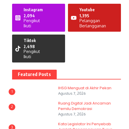
Instagram
Youtube
2,094
1,395
Pengikut
Pelanggan
Ikuti
Berlangganan
Tiktok
2,498
Pengikut
Ikuti
Featured Posts
IHSG Menguat di Akhir Pekan
1
Agustus 7, 2026
Ruang Digital Jadi Ancaman
2
Pemilu Demokrasi
Agustus 7, 2026
Kata Legislator Ini Penyebab
3