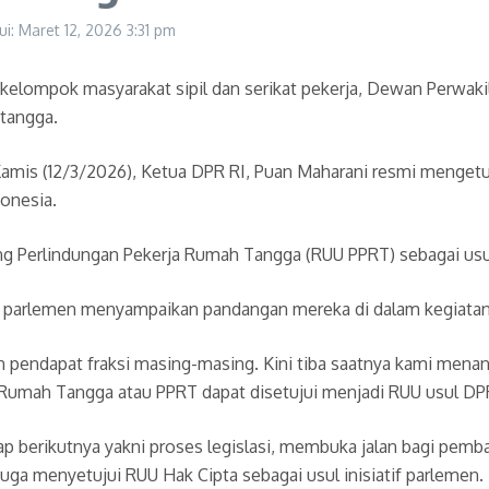
ui: Maret 12, 2026
3:31 pm
kelompok masyarakat sipil dan serikat pekerja, Dewan Perwaki
tangga.
, Kamis (12/3/2026), Ketua DPR RI, Puan Maharani resmi menge
donesia.
 Perlindungan Pekerja Rumah Tangga (RUU PPRT) sebagai usul 
 di parlemen menyampaikan pandangan mereka di dalam kegiatan 
n pendapat fraksi masing-masing. Kini tiba saatnya kami men
ja Rumah Tangga atau PPRT dapat disetujui menjadi RUU usul DP
berikutnya yakni proses legislasi, membuka jalan bagi pemba
uga menyetujui RUU Hak Cipta sebagai usul inisiatif parlemen.