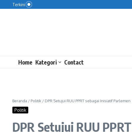
Kata Legislator Ini Penyebab Jumlah Penganggura
Lewati ke konten
Terkini
Pansus DPRD DKI Tinjau Pengelolaan Sampah di P
Ekspor Kuat belum Tutup Defisit Migas
Home
Kategori
Contact
Beranda
/
Politik
/
DPR Setujui RUU PPRT sebagai Inisiatif Parlemen
Politik
DPR Setujui RUU PPRT s