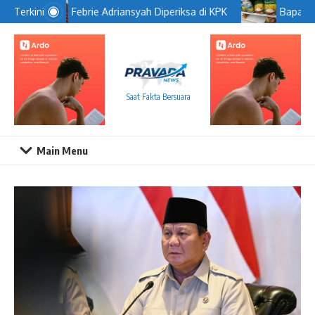
Lewati ke konten
Febrie Adriansyah Diperiksa di KPK
Bapanas 
Terkini
Saat Fakta Bersuara
Main Menu