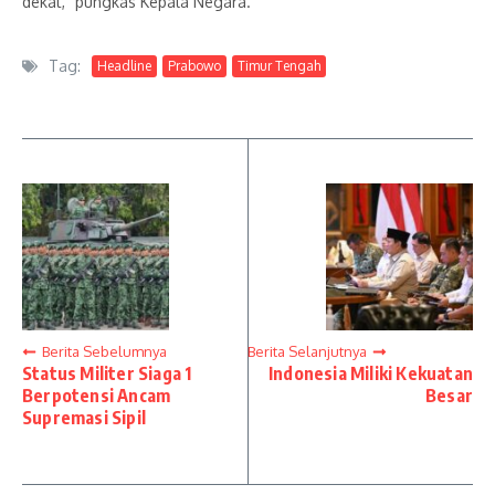
dekat,” pungkas Kepala Negara.
Tag:
Headline
Prabowo
Timur Tengah
Berita Sebelumnya
Berita Selanjutnya
Status Militer Siaga 1
Indonesia Miliki Kekuatan
Berpotensi Ancam
Besar
Supremasi Sipil