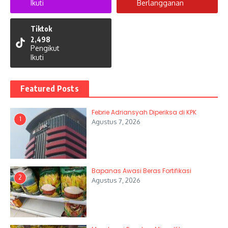
Ikuti
Berlangganan
Tiktok
2,498
Pengikut
Ikuti
Featured Posts
Febrie Adriansyah Diperiksa di KPK
1
Agustus 7, 2026
Bapanas Awasi Beras Fortifikasi
2
Agustus 7, 2026