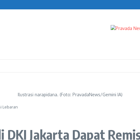
.000 per Liter
Ilustrasi narapidana. (Foto: PravadaNews/Gemini IA)
si Lebaran
i DKI Jakarta Dapat Remis