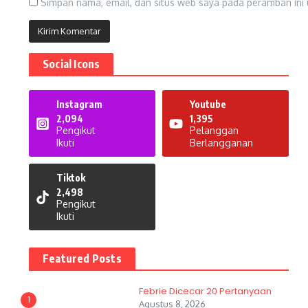
Simpan nama, email, dan situs web saya pada peramban ini 
Social Icons
Instagram
Youtube
2,094
1,395
Pengikut
Pelanggan
Ikuti
Berlangganan
Tiktok
2,498
Pengikut
Ikuti
Featured Posts
Febrie Dicecar 20 Pertanyaan
1
Agustus 8, 2026