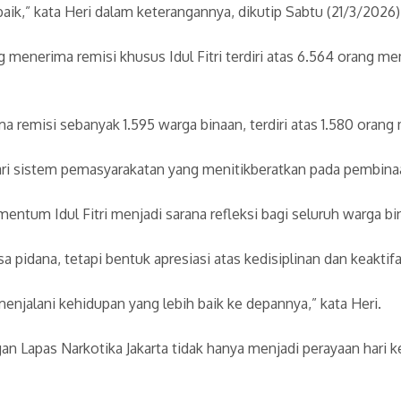
aik,” kata Heri dalam keterangannya, dikutip Sabtu (21/3/2026)
 menerima remisi khusus Idul Fitri terdiri atas 6.564 orang me
ma remisi sebanyak 1.595 warga binaan, terdiri atas 1.580 ora
i sistem pemasyarakatan yang menitikberatkan pada pembinaan
ntum Idul Fitri menjadi sarana refleksi bagi seluruh warga bi
 pidana, tetapi bentuk apresiasi atas kedisiplinan dan keakt
enjalani kehidupan yang lebih baik ke depannya,” kata Heri.
n Lapas Narkotika Jakarta tidak hanya menjadi perayaan hari 