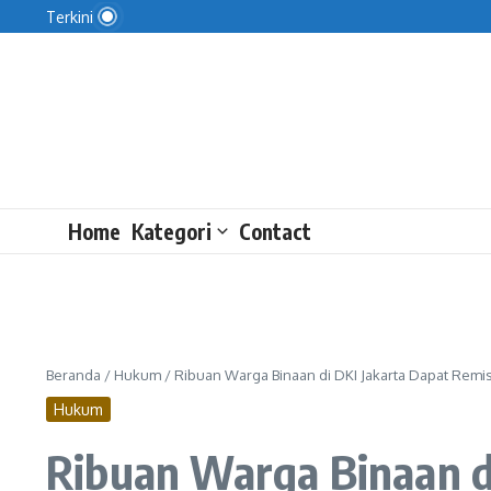
KPK Tanamkan Budaya Antikorupsi Sejak Dini
Lewati ke konten
Terkini
Gawat! HET MinyaKita di Pasar Pesanggrahan Rp23
Indonesia Sabet 4 Medali di IOAI 2026
Home
Kategori
Contact
Beranda
/
Hukum
/
Ribuan Warga Binaan di DKI Jakarta Dapat Remi
Hukum
Ribuan Warga Binaan d