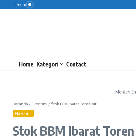
Saksi Kembalikan Rp9,5 M ke KPK
Lewati ke konten
Terkini
4 Manfaat Bernyanyi bagi Kesehatan Mental
Iran Dukung Keputusan Pemimpin Palestina
Home
Kategori
Contact
Menteri E
Beranda
/
Ekonomi
/
Stok BBM Ibarat Toren Air
Ekonomi
Stok BBM Ibarat Toren