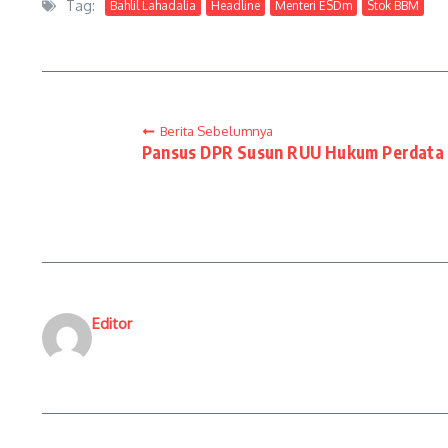
Tag:
Bahlil Lahadalia
Headline
Menteri ESDm
Stok BBM
Berita Sebelumnya
Pansus DPR Susun RUU Hukum Perdata I
Editor