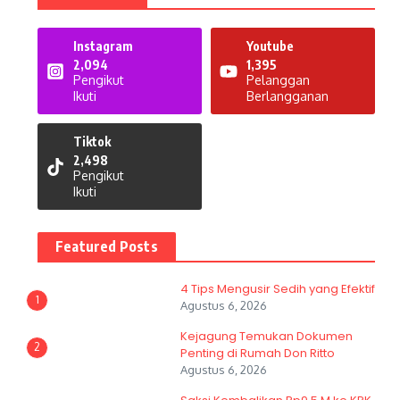
Instagram
Youtube
2,094
1,395
Pengikut
Pelanggan
Ikuti
Berlangganan
Tiktok
2,498
Pengikut
Ikuti
Featured Posts
4 Tips Mengusir Sedih yang Efektif
1
Agustus 6, 2026
Kejagung Temukan Dokumen
2
Penting di Rumah Don Ritto
Agustus 6, 2026