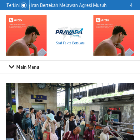
Lewati ke konten
Iran Bertekah Melawan Agresi Musuh
4 Car
Terkini
Saat Fakta Bersuara
Main Menu