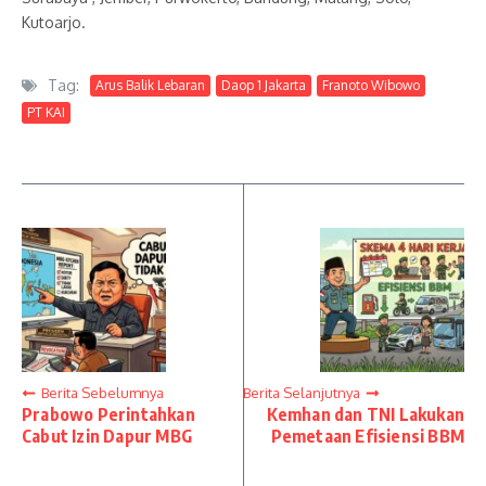
Kutoarjo.
Tag:
Arus Balik Lebaran
Daop 1 Jakarta
Franoto Wibowo
PT KAI
Berita Sebelumnya
Berita Selanjutnya
Prabowo Perintahkan
Kemhan dan TNI Lakukan
Cabut Izin Dapur MBG
Pemetaan Efisiensi BBM