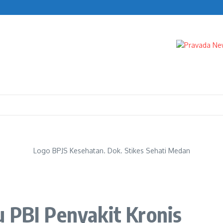
al Akses Server Indodax
Logo BPJS Kesehatan. Dok. Stikes Sehati Medan
 PBI Penyakit Kronis