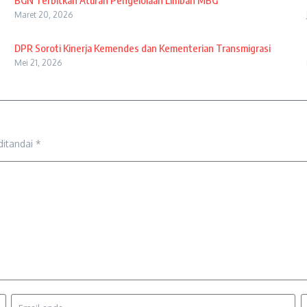
BGN Terbitkan Aturan Pengelolaan Limbah MBG
Maret 20, 2026
DPR Soroti Kinerja Kemendes dan Kementerian Transmigrasi
Mei 21, 2026
ditandai
*