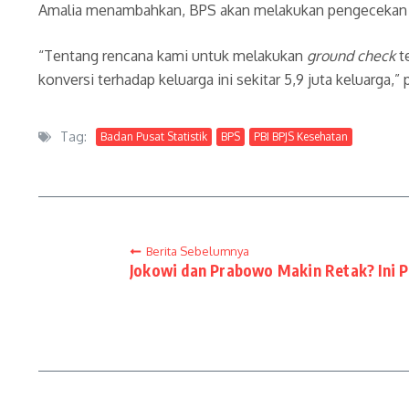
Amalia menambahkan, BPS akan melakukan pengecekan terh
“Tentang rencana kami untuk melakukan
ground check
t
konversi terhadap keluarga ini sekitar 5,9 juta keluarga,”
Tag:
Badan Pusat Statistik
BPS
PBI BPJS Kesehatan
Berita Sebelumnya
Jokowi dan Prabowo Makin Retak? Ini P