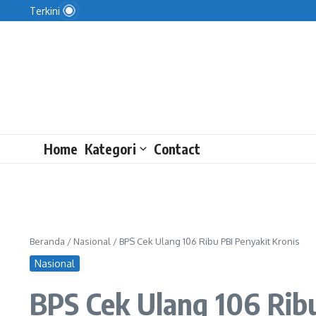
Kata Wakil Rakyat soal Pertumbuhan Ekonomi RI
Lewati ke konten
Terkini
Nizam Dituntut 3 Tahun Penjara atas Tuduhan Ileg
Dapur MBG di 3T Dikebut Mulai Pekan Depan
Home
Kategori
Contact
Beranda
/
Nasional
/
BPS Cek Ulang 106 Ribu PBI Penyakit Kronis
Nasional
BPS Cek Ulang 106 Ribu