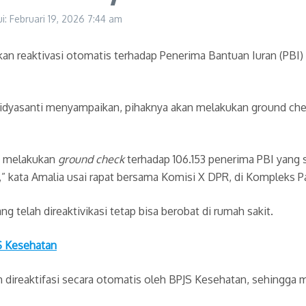
i: Februari 19, 2026
7:44 am
n reaktivasi otomatis terhadap Penerima Bantuan Iuran (PBI) 
 Widyasanti menyampaikan, pihaknya akan melakukan ground che
k melakukan
ground check
terhadap 106.153 penerima PBI yang 
,” kata Amalia usai rapat bersama Komisi X DPR, di Kompleks P
 telah direaktivikasi tetap bisa berobat di rumah sakit.
JS Kesehatan
 direaktifasi secara otomatis oleh BPJS Kesehatan, sehingga m