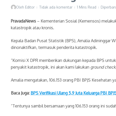
Oleh
Editor
Tidak ada komentar
1 Mins Read
Diperbaru
PravadaNews
– Kementerian Sosial (Kemensos) melakuka
katastropik atau kronis.
Kepala Badan Pusat Statistik (BPS), Amalia Adininggar
dinonaktifkan, termasuk penderita katastropik.
“Komisi X DPR memberikan dukungan kepada BPS untu
penyakit katastropik, ini akan kami lakukan
ground check
Amalia mengatakan, 106.153 orang PBI BPJS Kesehatan yang
Baca Juga:
BPS Verifikasi Ulang 5,9 Juta Keluarga PBI BP
“Tentunya sambil bersamaan yang 106.153 orang ini sudah