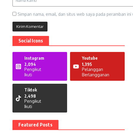
Simpan nama, email, dan situs web saya pada peramban ini 
Social Icons
Instagram
Youtube
2,094
1,395
Pengikut
Pelanggan
Ikuti
Berlangganan
Tiktok
2,498
Pengikut
Ikuti
Featured Posts