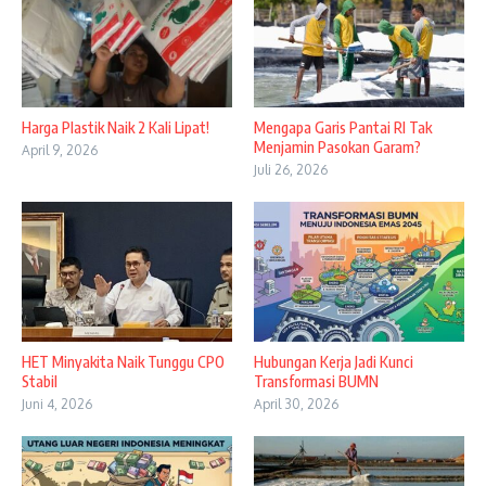
Harga Plastik Naik 2 Kali Lipat!
Mengapa Garis Pantai RI Tak
Menjamin Pasokan Garam?
April 9, 2026
Juli 26, 2026
HET Minyakita Naik Tunggu CPO
Hubungan Kerja Jadi Kunci
Stabil
Transformasi BUMN
Juni 4, 2026
April 30, 2026