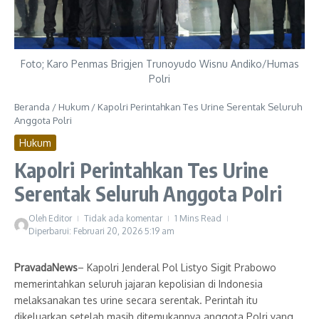
Foto; Karo Penmas Brigjen Trunoyudo Wisnu Andiko/Humas
Polri
Beranda
/
Hukum
/
Kapolri Perintahkan Tes Urine Serentak Seluruh
Anggota Polri
Hukum
Kapolri Perintahkan Tes Urine
Serentak Seluruh Anggota Polri
Oleh
Editor
Tidak ada komentar
1 Mins Read
Diperbarui: Februari 20, 2026
5:19 am
PravadaNews
– Kapolri Jenderal Pol Listyo Sigit Prabowo
memerintahkan seluruh jajaran kepolisian di Indonesia
melaksanakan tes urine secara serentak. Perintah itu
dikeluarkan setelah masih ditemukannya anggota Polri yang