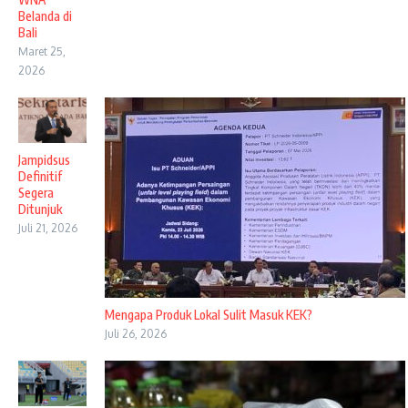
Belanda di
Bali
Maret 25,
2026
Jampidsus
Definitif
Segera
Ditunjuk
Juli 21, 2026
Mengapa Produk Lokal Sulit Masuk KEK?
Juli 26, 2026