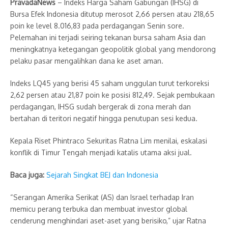
PravadaNews
– Indeks Harga Saham Gabungan (IHSG) di
Bursa Efek Indonesia ditutup merosot 2,66 persen atau 218,65
poin ke level 8.016,83 pada perdagangan Senin sore.
Pelemahan ini terjadi seiring tekanan bursa saham Asia dan
meningkatnya ketegangan geopolitik global yang mendorong
pelaku pasar mengalihkan dana ke aset aman.
Indeks LQ45 yang berisi 45 saham unggulan turut terkoreksi
2,62 persen atau 21,87 poin ke posisi 812,49. Sejak pembukaan
perdagangan, IHSG sudah bergerak di zona merah dan
bertahan di teritori negatif hingga penutupan sesi kedua.
Kepala Riset Phintraco Sekuritas Ratna Lim menilai, eskalasi
konflik di Timur Tengah menjadi katalis utama aksi jual.
Baca juga:
Sejarah Singkat BEJ dan Indonesia
“Serangan Amerika Serikat (AS) dan Israel terhadap Iran
memicu perang terbuka dan membuat investor global
cenderung menghindari aset-aset yang berisiko,” ujar Ratna