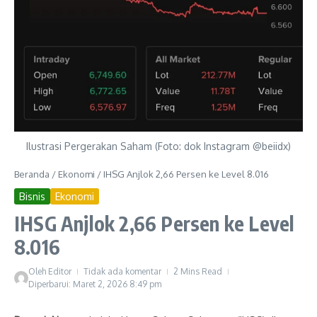
Ilustrasi Pergerakan Saham (Foto: dok Instagram @beiidx)
Beranda
/
Ekonomi
/
IHSG Anjlok 2,66 Persen ke Level 8.016
Bisnis
Ekonomi
IHSG Anjlok 2,66 Persen ke Level
8.016
Oleh
Editor
Tidak ada komentar
2 Mins Read
Diperbarui: Maret 2, 2026
8:49 pm