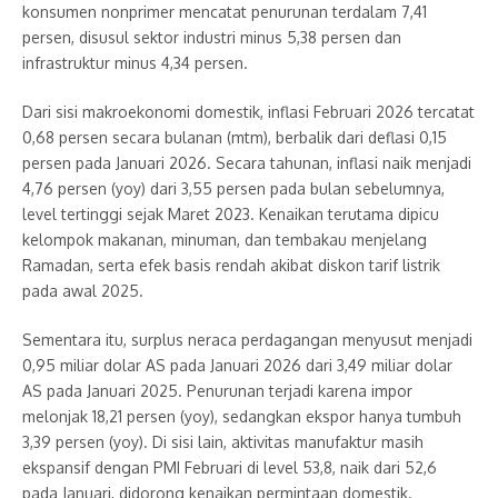
konsumen nonprimer mencatat penurunan terdalam 7,41
persen, disusul sektor industri minus 5,38 persen dan
infrastruktur minus 4,34 persen.
Dari sisi makroekonomi domestik, inflasi Februari 2026 tercatat
0,68 persen secara bulanan (mtm), berbalik dari deflasi 0,15
persen pada Januari 2026. Secara tahunan, inflasi naik menjadi
4,76 persen (yoy) dari 3,55 persen pada bulan sebelumnya,
level tertinggi sejak Maret 2023. Kenaikan terutama dipicu
kelompok makanan, minuman, dan tembakau menjelang
Ramadan, serta efek basis rendah akibat diskon tarif listrik
pada awal 2025.
Sementara itu, surplus neraca perdagangan menyusut menjadi
0,95 miliar dolar AS pada Januari 2026 dari 3,49 miliar dolar
AS pada Januari 2025. Penurunan terjadi karena impor
melonjak 18,21 persen (yoy), sedangkan ekspor hanya tumbuh
3,39 persen (yoy). Di sisi lain, aktivitas manufaktur masih
ekspansif dengan PMI Februari di level 53,8, naik dari 52,6
pada Januari, didorong kenaikan permintaan domestik.