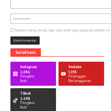
Simpan nama, email, dan situs web saya pada peramban ini 
Social Icons
Instagram
Youtube
2,094
1,395
Pengikut
Pelanggan
Ikuti
Berlangganan
Tiktok
2,498
Pengikut
Ikuti