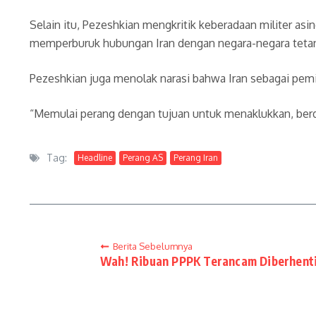
Selain itu, Pezeshkian mengkritik keberadaan militer as
memperburuk hubungan Iran dengan negara-negara tetang
Pezeshkian juga menolak narasi bahwa Iran sebagai pemi
“Memulai perang dengan tujuan untuk menaklukkan, berda
Tag:
Headline
Perang AS
Perang Iran
Berita Sebelumnya
Wah! Ribuan PPPK Terancam Diberhent