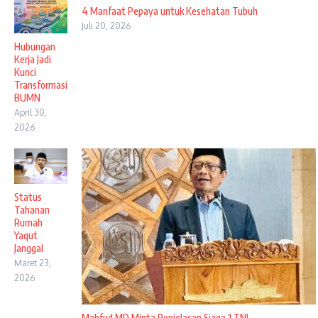
4 Manfaat Pepaya untuk Kesehatan Tubuh
Juli 20, 2026
Hubungan
Kerja Jadi
Kunci
Transformasi
BUMN
April 30,
2026
Status
Tahanan
Rumah
Yaqut
Janggal
Maret 23,
2026
Mahfud MD Minta Penjelasan Siaga 1 TNI