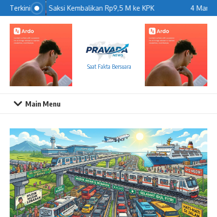
Lewati ke konten
Saksi Kembalikan Rp9,5 M ke KPK
4 Manfaa
Terkini
Saat Fakta Bersuara
Main Menu