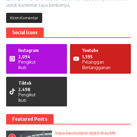
untuk komentar saya berikutnya.
Social Icons
Instagram
Youtube
2,094
1,395
Pengikut
Pelanggan
Ikuti
Berlangganan
Tiktok
2,498
Pengikut
Ikuti
Featured Posts
Saksi Kembalikan Rp9,5 M ke KPK