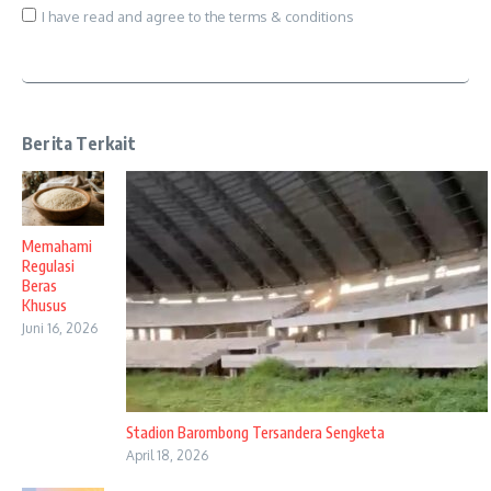
I have read and agree to the terms & conditions
Berita Terkait
Memahami
Regulasi
Beras
Khusus
Juni 16, 2026
Stadion Barombong Tersandera Sengketa
April 18, 2026