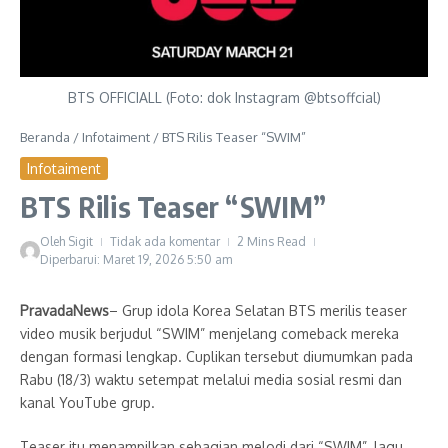
BTS OFFICIALL (Foto: dok Instagram @btsoffcial)
Beranda
/
Infotaiment
/
BTS Rilis Teaser “SWIM”
Infotaiment
BTS Rilis Teaser “SWIM”
Oleh
Sigit
Tidak ada komentar
2 Mins Read
Diperbarui: Maret 19, 2026
5:50 am
PravadaNews
– Grup idola Korea Selatan BTS merilis teaser
video musik berjudul “SWIM” menjelang comeback mereka
dengan formasi lengkap. Cuplikan tersebut diumumkan pada
Rabu (18/3) waktu setempat melalui media sosial resmi dan
kanal YouTube grup.
Teaser itu menampilkan sebagian melodi dari “SWIM”, lagu