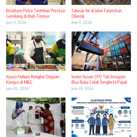
Beckham Putra Torehkan Prestasi
Saluran Air di Jalan Falatehan
Gemilang di Klub-Timnas
Dikeruk
Juni 11, 2026
Mei 11, 2026
Kuasa Hukum Bongkar Dugaan
Ironis! Acuan CPO Tak Seragam
Korupsi di MBG
Bisa Buka Celah Sengketa Pajak
Juni 20, 2026
Juni 29, 2026