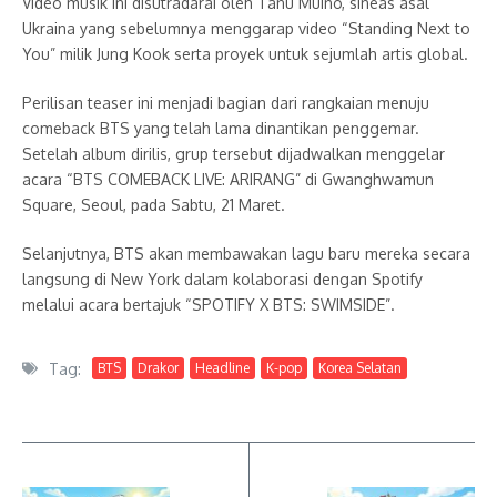
Video musik ini disutradarai oleh Tanu Muino, sineas asal
Ukraina yang sebelumnya menggarap video “Standing Next to
You” milik Jung Kook serta proyek untuk sejumlah artis global.
Perilisan teaser ini menjadi bagian dari rangkaian menuju
comeback BTS yang telah lama dinantikan penggemar.
Setelah album dirilis, grup tersebut dijadwalkan menggelar
acara “BTS COMEBACK LIVE: ARIRANG” di Gwanghwamun
Square, Seoul, pada Sabtu, 21 Maret.
Selanjutnya, BTS akan membawakan lagu baru mereka secara
langsung di New York dalam kolaborasi dengan Spotify
melalui acara bertajuk “SPOTIFY X BTS: SWIMSIDE”.
Tag:
BTS
Drakor
Headline
K-pop
Korea Selatan