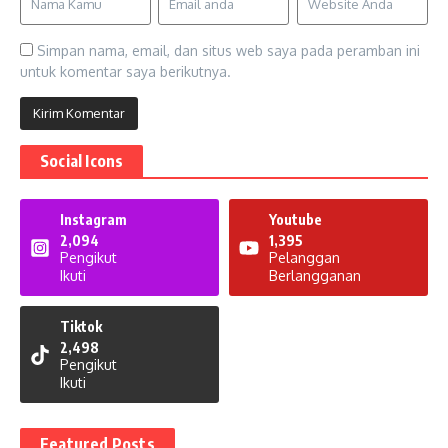
Simpan nama, email, dan situs web saya pada peramban ini
untuk komentar saya berikutnya.
Social Icons
Instagram
Youtube
2,094
1,395
Pengikut
Pelanggan
Ikuti
Berlangganan
Tiktok
2,498
Pengikut
Ikuti
Featured Posts