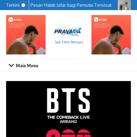
Lewati ke konten
Pesan Habib Jafar bagi Pemuda Tersesat
KP
Terkini
Saat Fakta Bersuara
Main Menu