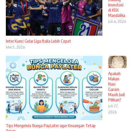
Investasi
di KEK
Mandalika
Juli 6, 2026
Inter Kunci Gelar Liga Italia Lebih Cepat
Mei 5, 2026
Apakah
Makan
Nasi
Garam
Masih Jadi
Pilihan?
Juli 27,
2026
Tips Mengelola Bunga PayLater agar Keuangan Tetap
Aman