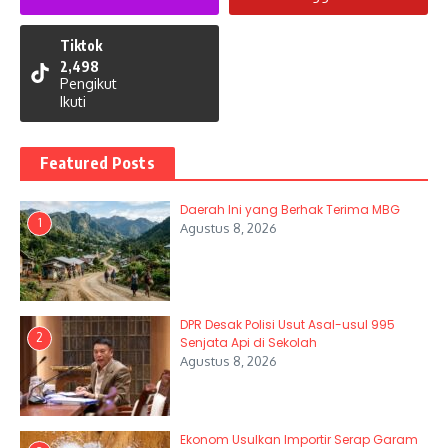
Tiktok
2,498
Pengikut
Ikuti
Featured Posts
Daerah Ini yang Berhak Terima MBG
1
Agustus 8, 2026
DPR Desak Polisi Usut Asal-usul 995
2
Senjata Api di Sekolah
Agustus 8, 2026
Ekonom Usulkan Importir Serap Garam