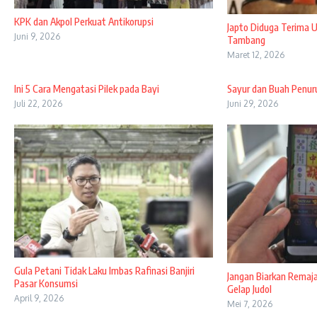
KPK dan Akpol Perkuat Antikorupsi
Japto Diduga Terima 
Juni 9, 2026
Tambang
Maret 12, 2026
Ini 5 Cara Mengatasi Pilek pada Bayi
Sayur dan Buah Penur
Juli 22, 2026
Juni 29, 2026
Gula Petani Tidak Laku Imbas Rafinasi Banjiri
Jangan Biarkan Remaja
Pasar Konsumsi
Gelap Judol
April 9, 2026
Mei 7, 2026