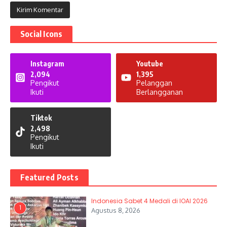
Social Icons
Instagram
Youtube
2,094
1,395
Pengikut
Pelanggan
Ikuti
Berlangganan
Tiktok
2,498
Pengikut
Ikuti
Featured Posts
Indonesia Sabet 4 Medali di IOAI 2026
1
Agustus 8, 2026