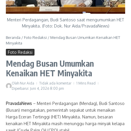
Menteri Perdagangan, Budi Santoso saat mengumumkan HET
Minyakita. (Foto: Dok. Nur Aida/PravadaNews)
Beranda
/
Foto Redaksi
/
Mendag Busan Umumkan Kenaikan HET
Minyakita
Foto Redaksi
Mendag Busan Umumkan
Kenaikan HET Minyakita
Oleh
Nur Aida
Tidak ada komentar
1 Mins Read
Diperbarui: Juni 4, 2026
8:00 pm
PravadaNews
– Menteri Perdagangan (Mendag), Budi Santoso
(Busan) mengatakan, pemerintah sepakat untuk menaikan
Harga Eceran Tertinggi (HET) Minyakita. Namun, besaran
kenaikan HET Minyakita masih menunggu harga minyak kelapa
sawit (Crude Palm Oil/CPO) stabil.