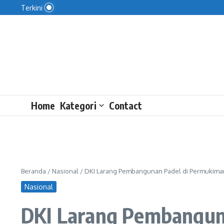
Cara OJK Mengawasi Pasar Kripto
Lewati ke konten
Terkini
Kejagung Ungkap Status Febrio yang Dikaitkan de
Febrie Dicecar 20 Pertanyaan
Home
Kategori
Contact
Beranda
/
Nasional
/
DKI Larang Pembangunan Padel di Permukima
Nasional
DKI Larang Pembangun