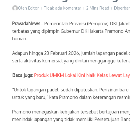
Oleh
Editor
Tidak ada komentar
2 Mins Read
Diperbar
PravadaNews
– Pemerintah Provinsi (Pemprov) DKI Jaka
terbatas yang dipimpin Gubernur DKI Jakarta Pramono Anu
hunian.
Adapun hingga 23 Februari 2026, jumlah lapangan padel d
serta aktivitas komersial yang dinilai mengganggu keten
Baca juga:
Produk UMKM Lokal Kini Naik Kelas Lewat La
“Untuk lapangan padel, sudah diputuskan. Perizinan ba
untuk yang baru,” kata Pramono dalam keterangan resmin
Pramono menegaskan kebijakan tersebut bertujuan menja
menindak lapangan yang tidak memiliki Persetujuan Ba