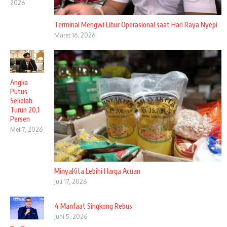
2026
Terminal Mengwi Libur Operasional saat Hari Raya Nyepi
Maret 16, 2026
Angka
Putus
Sekolah
Turun 20,1
Persen
Mei 7, 2026
MinyaKita Lebihi Harga Acuan
Juli 17, 2026
4 Manfaat Singkong Rebus
Juni 5, 2026