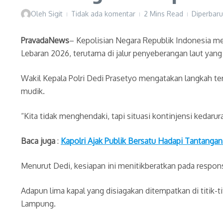
Oleh
Sigit
Tidak ada komentar
2 Mins Read
Diperbaru
PravadaNews
– Kepolisian Negara Republik Indonesia men
Lebaran 2026, terutama di jalur penyeberangan laut yang
Wakil Kepala Polri Dedi Prasetyo mengatakan langkah ter
mudik.
“Kita tidak menghendaki, tapi situasi kontinjensi kedarur
Baca juga
:
Kapolri Ajak Publik Bersatu Hadapi Tantangan
Menurut Dedi, kesiapan ini menitikberatkan pada respo
Adapun lima kapal yang disiagakan ditempatkan di titik-t
Lampung.