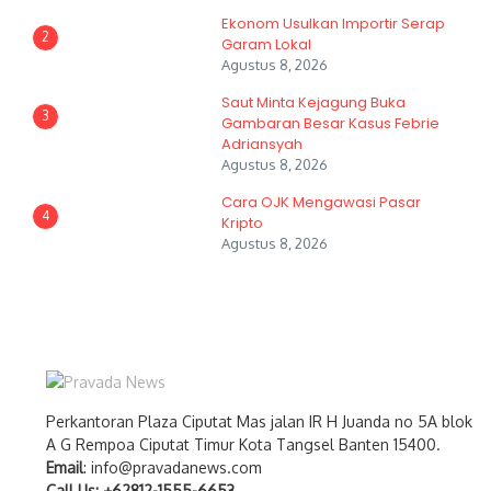
Ekonom Usulkan Importir Serap
2
Garam Lokal
Agustus 8, 2026
Saut Minta Kejagung Buka
3
Gambaran Besar Kasus Febrie
Adriansyah
Agustus 8, 2026
Cara OJK Mengawasi Pasar
4
Kripto
Agustus 8, 2026
Perkantoran Plaza Ciputat Mas jalan IR H Juanda no 5A blok
A G Rempoa Ciputat Timur Kota Tangsel Banten 15400.
Email
: info@pravadanews.com
Call Us: +62812-1555-6653