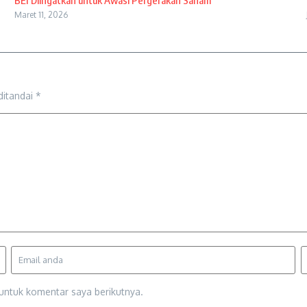
BEI Diingatkan untuk Awasi Pergerakan Saham
Maret 11, 2026
ditandai
*
untuk komentar saya berikutnya.