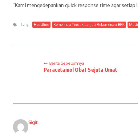
“Kami mengedepankan quick response time agar setiap lap
Tag:
Headline
Kemenhub Tindak Lanjuti Rekomenasi BPK
Mudi
Berita Sebelumnya
Paracetamol Obat Sejuta Umat
Sigit