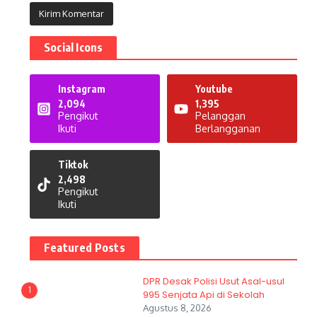
Social Icons
Instagram
Youtube
2,094
1,395
Pengikut
Pelanggan
Ikuti
Berlangganan
Tiktok
2,498
Pengikut
Ikuti
Featured Posts
DPR Desak Polisi Usut Asal-usul
1
995 Senjata Api di Sekolah
Agustus 8, 2026