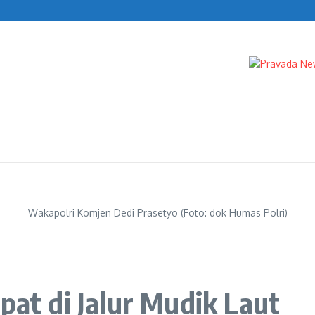
Febrie Adriansyah
ngan Febrie Adriansyah
Wakapolri Komjen Dedi Prasetyo (Foto: dok Humas Polri)
pat di Jalur Mudik Laut