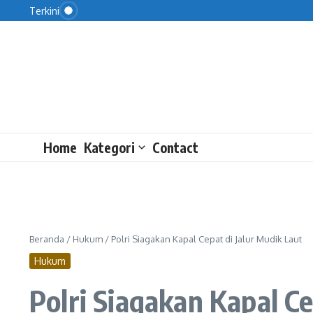
Saut Minta Kejagung Buka Gambaran Besar Kasus 
Lewati ke konten
Terkini
Cara OJK Mengawasi Pasar Kripto
Kejagung Ungkap Status Febrio yang Dikaitkan de
Home
Kategori
Contact
Beranda
/
Hukum
/
Polri Siagakan Kapal Cepat di Jalur Mudik Laut
Hukum
Polri Siagakan Kapal Ce