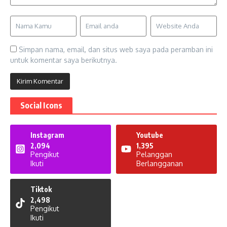
Simpan nama, email, dan situs web saya pada peramban ini
untuk komentar saya berikutnya.
Social Icons
Instagram
Youtube
2,094
1,395
Pengikut
Pelanggan
Ikuti
Berlangganan
Tiktok
2,498
Pengikut
Ikuti