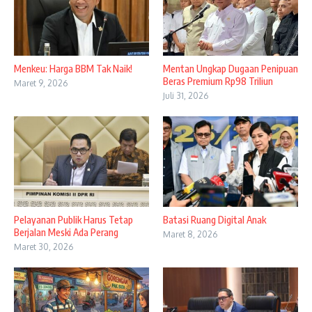
Menkeu: Harga BBM Tak Naik!
Mentan Ungkap Dugaan Penipuan
Beras Premium Rp98 Triliun
Maret 9, 2026
Juli 31, 2026
Pelayanan Publik Harus Tetap
Batasi Ruang Digital Anak
Berjalan Meski Ada Perang
Maret 8, 2026
Maret 30, 2026