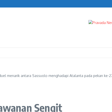
kelola
n duel menarik antara Sassuolo menghadapi Atalanta pada pekan ke
lawanan Sengit