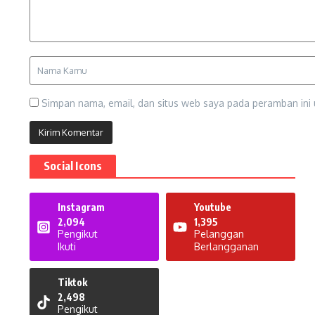
Simpan nama, email, dan situs web saya pada peramban ini 
Social Icons
Instagram
Youtube
2,094
1,395
Pengikut
Pelanggan
Ikuti
Berlangganan
Tiktok
2,498
Pengikut