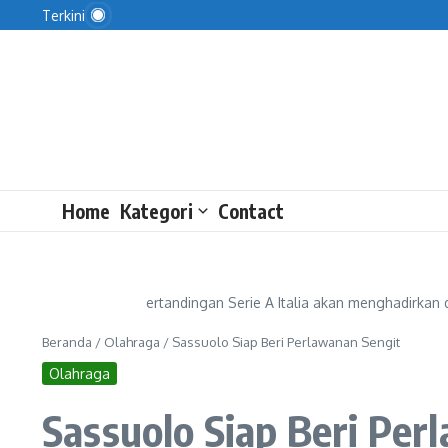
KPK: Uang yang Dikembalikan Raja Juli Tak Sesuai
Lewati ke konten
Terkini
Figo Nilai Persija Kian Solid
Masyarakat Perlu Pahami Bagaimana Dana Haji Di
Home
Kategori
Contact
ertandingan Serie A Italia akan menghadirka
Beranda
/
Olahraga
/
Sassuolo Siap Beri Perlawanan Sengit
Olahraga
Sassuolo Siap Beri Per