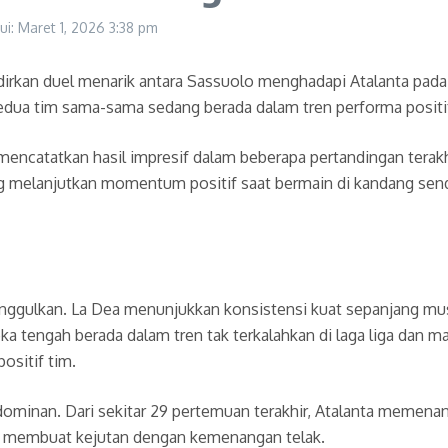
ui: Maret 1, 2026
3:38 pm
dirkan duel menarik antara Sassuolo menghadapi Atalanta pad
kedua tim sama-sama sedang berada dalam tren performa positi
mencatatkan hasil impresif dalam beberapa pertandingan terakh
g melanjutkan momentum positif saat bermain di kandang sendi
iunggulkan. La Dea menunjukkan konsistensi kuat sepanjang m
ka tengah berada dalam tren tak terkalahkan di laga liga da
ositif tim.
h dominan. Dari sekitar 29 pertemuan terakhir, Atalanta memen
t membuat kejutan dengan kemenangan telak.