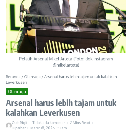
Pelatih Arsenal Mikel Arteta (Foto: dok Instagram
@mikelarteta)
Beranda
/
Olahraga
/
Arsenal harus lebih tajam untuk kalahkan
Leverkusen
Olahraga
Arsenal harus lebih tajam untuk
kalahkan Leverkusen
Oleh
Sigit
Tidak ada komentar
2 Mins Read
Diperbarui: Maret 18, 2026
1:51 am