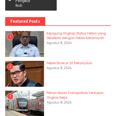
Pengikut
Ikuti
Featured Posts
Kejagung Ungkap Status Febrio yang
1
Dikaitkan dengan Febrie Adriansyah
Agustus 8, 2026
Febrie Dicecar 20 Pertanyaan
2
Agustus 8, 2026
Pilihan Moda Transportasi Tentukan
3
Ongkos Kerja
Agustus 8, 2026