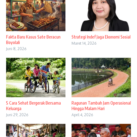
Fakta Baru Kasus Sate Beracun
Strategi Indef Jaga Ekonomi Sosial
Boyolali
Maret 14, 2026
Juni 8, 2026
5 Cara Sehat Bergerak Bersama
Ragunan Tambah Jam Operasional
Keluarga
Hingga Malam Hari
Juni 29, 2026
April 4, 2026