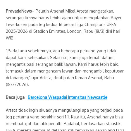
PravadaNews
– Pelatih Arsenal Mikel Arteta mengatakan,
serangan timnya harus lebih tajam untuk mengalahkan Bayer
Leverkusen pada leg kedua 16 besar Liga Champions UEFA
2025/2026 di Stadion Emirates, London, Rabu (18/3) dini hari
WIB.
“Pada laga sebelumnya, ada beberapa peluang yang tidak
dapat kami selesaikan. Selain itu, kami juga lemah dalam
mengantisipasi serangan balik lawan. Kami harus lebih baik,
termasuk dalam mengancam lawan dan mengambil keputusan
di lapangan,” ujar Arteta, dikutip dari laman Arsenal, Rabu
(18/3/2026).
Baca juga
:
Barcelona Waspadai Intensitas Newcastle
Arteta tidak ingin skuadnya mengulangi apa yang terjadi pada
leg pertama yang berakhir seri 1-1. Kala itu, Arsenal hanya bisa
membuat gol dari titik penalti. Padahal, berdasarkan statistik
UEFA, mereka membuat delapan kali tembakan sepanjang laga