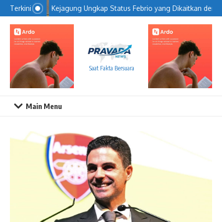
Lewati ke konten
Kejagung Ungkap Status Febrio yang Dikaitkan dengan
Terkini
Saat Fakta Bersuara
Main Menu