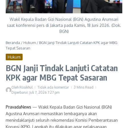
Wakil Kepala Badan Gizi Nasional (BGN) Agustina Arumsari
saat konferensi pers di Jakarta pada Kamis, 18 Juni 2026. (Dok.
BGN)
Beranda
/
Hukum
/
BGN Janji Tindak Lanjuti Catatan KPK agar MBG
Tepat Sasaran
Hukum
BGN Janji Tindak Lanjuti Catatan
KPK agar MBG Tepat Sasaran
Oleh
Rosikhul
Tidak ada komentar
3 Mins Read
Diperbarui: Juli 7, 2026
7:27 pm
PravadaNews
— Wakil Kepala Badan Gizi Nasional (BGN)
Agustina Arumsari memastikan lembaganya akan
menindaklanjuti seluruh rekomendasi Komisi Pemberantasan
Korupsi (KPK). Langkah itu dilakukan agar pelaksanaan