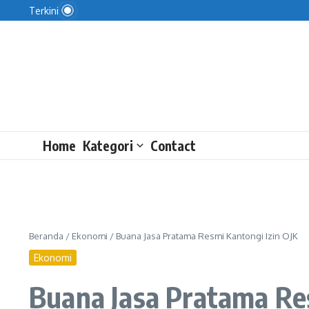
Lewati ke konten
Ketika Bank Himbara Membiayai KDMP
Terkini
5 Pemain Persib U-18 Dapat Kesempatan Ikuti EPA 
Industri Tekstil Mulai Pulih di Kuartal II-2026
Home
Kategori
Contact
Beranda
/
Ekonomi
/
Buana Jasa Pratama Resmi Kantongi Izin OJK
Ekonomi
Buana Jasa Pratama Re