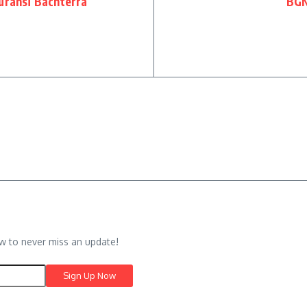
uransi Bachterra
BGN
w to never miss an update!