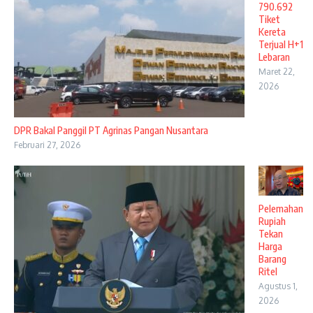
790.692
Tiket
Kereta
Terjual H+1
Lebaran
Maret 22,
2026
DPR Bakal Panggil PT Agrinas Pangan Nusantara
Februari 27, 2026
Pelemahan
Rupiah
Tekan
Harga
Barang
Ritel
Agustus 1,
2026