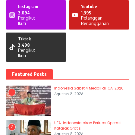
Instagram
Youtube
2,094
1,395
Pengikut
Pelanggan
Ikuti
Berlangganan
Tiktok
2,498
Pengikut
Ikuti
Featured Posts
Indonesia Sabet 4 Medali di IOAI 2026
1
Agustus 8, 2026
UEA-Indonesia akan Perluas Operasi
2
Katarak Gratis
Agustus 8, 2026