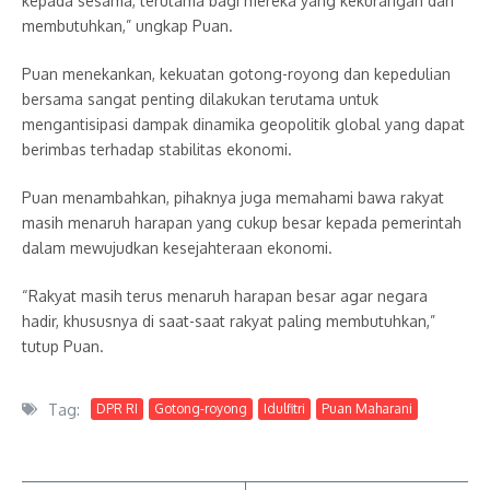
kepada sesama, terutama bagi mereka yang kekurangan dan
membutuhkan,” ungkap Puan.
Puan menekankan, kekuatan gotong-royong dan kepedulian
bersama sangat penting dilakukan terutama untuk
mengantisipasi dampak dinamika geopolitik global yang dapat
berimbas terhadap stabilitas ekonomi.
Puan menambahkan, pihaknya juga memahami bawa rakyat
masih menaruh harapan yang cukup besar kepada pemerintah
dalam mewujudkan kesejahteraan ekonomi.
“Rakyat masih terus menaruh harapan besar agar negara
hadir, khususnya di saat-saat rakyat paling membutuhkan,”
tutup Puan.
Tag:
DPR RI
Gotong-royong
Idulfitri
Puan Maharani