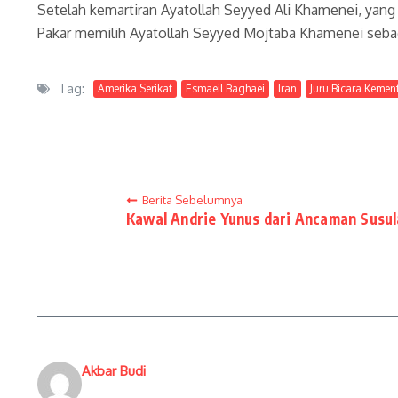
Setelah kemartiran Ayatollah Seyyed Ali Khamenei, yang
Pakar memilih Ayatollah Seyyed Mojtaba Khamenei sebag
Tag:
Amerika Serikat
Esmaeil Baghaei
Iran
Juru Bicara Kement
Berita Sebelumnya
Kawal Andrie Yunus dari Ancaman Susu
Akbar Budi