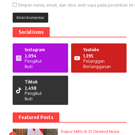
Simpan nama, email, dan situs web saya pada peramban ini 
Social Icons
Instagram
Youtube
2,094
1,395
Pengikut
Pelanggan
Ikuti
Berlangganan
Tiktok
2,498
Pengikut
Ikuti
Featured Posts
Dapur MBG di 3T Dikebut Mulai