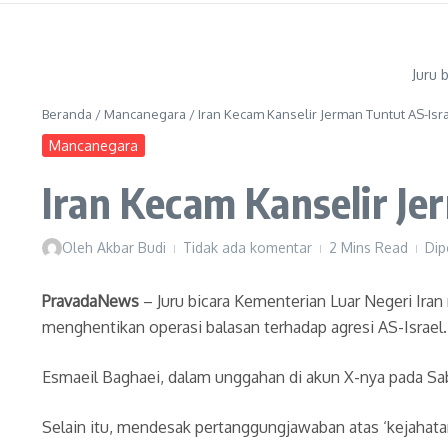
Juru 
Beranda
/
Mancanegara
/
Iran Kecam Kanselir Jerman Tuntut AS-Isr
Mancanegara
Iran Kecam Kanselir Je
Oleh
Akbar Budi
Tidak ada komentar
2 Mins Read
Dip
PravadaNews
– Juru bicara Kementerian Luar Negeri Ira
menghentikan operasi balasan terhadap agresi AS-Israel.
Esmaeil Baghaei, dalam unggahan di akun X-nya pada S
Selain itu, mendesak pertanggungjawaban atas ‘kejahatan