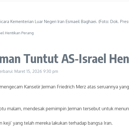
bicara Kementerian Luar Negeri Iran Esmaeil Baghaei. (Foto: Dok. Press
ael Hentikan Perang
rman Tuntut AS-Israel He
erbarui: Maret 15, 2026
9:30 pm
n mengecam Kanselir Jerman Friedrich Merz atas seruannya yang
abtu malam, mendesak pemimpin Jerman tersebut untuk menun
 keji’ yang telah mereka lakukan terhadap bangsa Iran.