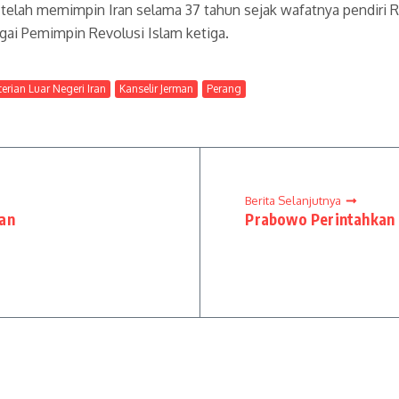
 telah memimpin Iran selama 37 tahun sejak wafatnya pendiri 
ai Pemimpin Revolusi Islam ketiga.
erian Luar Negeri Iran
Kanselir Jerman
Perang
Berita Selanjutnya
lan
Prabowo Perintahkan 