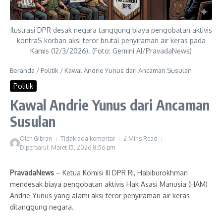
Ilustrasi DPR desak negara tanggung biaya pengobatan aktivis
kontraS korban aksi teror brutal penyiraman air keras pada
Kamis (12/3/2026). (Foto: Gemini AI/PravadaNews)
Beranda
/
Politik
/
Kawal Andrie Yunus dari Ancaman Susulan
Politik
Kawal Andrie Yunus dari Ancaman
Susulan
Oleh
Gibran
Tidak ada komentar
2 Mins Read
Diperbarui: Maret 15, 2026
8:56 pm
PravadaNews
– Ketua Komisi III DPR RI, Habiburokhman
mendesak biaya pengobatan aktivis Hak Asasi Manusia (HAM)
Andrie Yunus yang alami aksi teror penyiraman air keras
ditanggung negara.