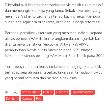
Diketahui aksi kekerasan terhadap aktivis masih cukup massif
dan membangkitkan luka yang lama. Sebab, aksi teror yang
menimpa Andrie itu tak hanya terjadi kali ini, melainkan juga
sudah ada sejak era orde lama, orde baru hingga reformasi.
Berbagai peristiwa kekerasan yang menimpa individu kepada
aktivis pembela HAM itu kini terangkum dalam sejumlah kasus
di antaranya; peristiwa Penculikan Aktivis 1997–1998,
pembunuhan aktivis buruh Marsinah pada 1993, hingga
kematian misterius pejuang HAM Munir Said Thalib pada 2004.
Teror penyiraman air keras itu kembali mengingatkan publik
terhadap sejarah panjang terkait kekerasan terhadap individu
yang berani bersuara dan membela hak asasi.
Tag:
Andrie Yunur
DPR RI
Gerindra
Habiburokhman
Komisi III
KontraS
Polri