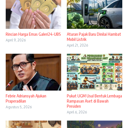
Rincian Harga Emas Galeri24-UBS
Aturan Pajak Baru Dinilai Hambat
Mobil Listrik
April 9, 2026
April 21, 2026
Febrie Adriansyah Ajukan
Pukat UGM Usul Bentuk Lembaga
Praperadilan
Rampasan Aset di Bawah
Presiden
Agustus 5, 2026
April 6, 2026