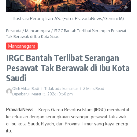
Ilustrasi Perang Iran-AS. (Foto: PravadaNews/Gemini IA)
Beranda
/
Mancanegara
/
IRGC Bantah Terlibat Serangan Pesawat
Tak Berawak di Ibu Kota Saudi
Mancanegara
IRGC Bantah Terlibat Serangan
Pesawat Tak Berawak di Ibu Kota
Saudi
Oleh
Akbar Budi
Tidak ada komentar
2 Mins Read
Diperbarui: Maret 15, 2026
10:50 pm
PravadaNews
– Korps Garda Revolusi Islam (IRGC) membantah
keterkaitan dengan serangkaian serangan pesawat tak awak
di ibu kota Saudi, Riyadh, dan Provinsi Timur yang kaya energi
itu.