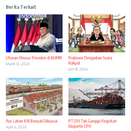
Berita Terkait
Utusan Khusus Presiden di BUMN
Prabowo Dengarkan Suara
Rakyat
Maret 12, 2026
Juni 8, 2026
Ara: Lahan KAI Banyak Dikuasai
PT DSI Tak Ganggu Kegiatan
Eksportir CPO
April 6, 2026