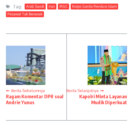
Tag:
Arab Saudi
Iran
IRGC
Korps Garda Revolusi Islam
Pesawat Tak Berawak
Berita Sebelumnya
Berita Selanjutnya
Ragam Komentar DPR soal
Kapolri Minta Layanan
Andrie Yunus
Mudik Diperkuat