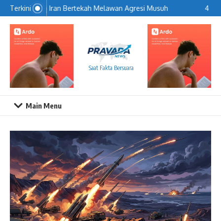
Lewati ke konten
Iran Bertekah Melawan Agresi Musuh
4 Car
Terkini
Saat Fakta Bersuara
Main Menu