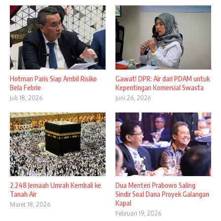
Hotman Paris Siap Ambil Risiko
Gawat! DPR: Air dari PDAM untuk
Bela Febrie
Kepentingan Komersial Swasta
Juli 18, 2026
Juni 26, 2026
2.248 Jemaah Umrah Kembali ke
Dua Menteri Prabowo Saling
Tanah Air
Sindir Soal Dana Proyek Galangan
Kapal
Maret 18, 2026
Februari 19, 2026