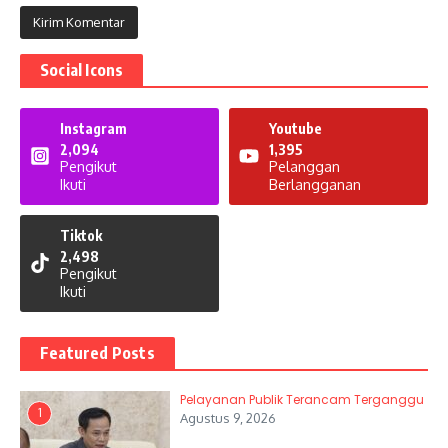
Social Icons
Instagram
Youtube
2,094
1,395
Pengikut
Pelanggan
Ikuti
Berlangganan
Tiktok
2,498
Pengikut
Ikuti
Featured Posts
Pelayanan Publik Terancam Terganggu
1
Agustus 9, 2026