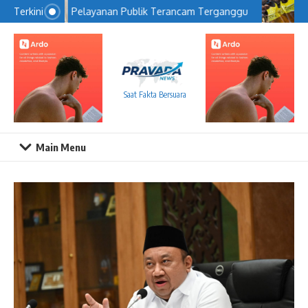
Lewati ke konten
Pelayanan Publik Terancam Terganggu
Ba
Terkini
Saat Fakta Bersuara
Main Menu