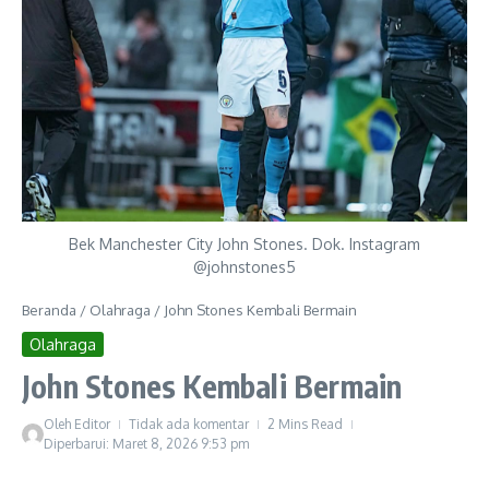
Bek Manchester City John Stones. Dok. Instagram
@johnstones5
Beranda
/
Olahraga
/
John Stones Kembali Bermain
Olahraga
John Stones Kembali Bermain
Oleh
Editor
Tidak ada komentar
2 Mins Read
Diperbarui: Maret 8, 2026
9:53 pm