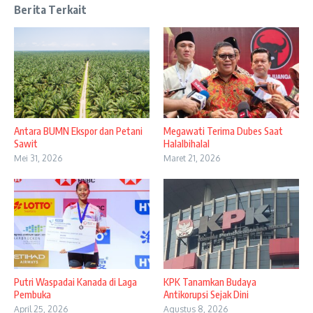
Berita Terkait
Antara BUMN Ekspor dan Petani
Megawati Terima Dubes Saat
Sawit
Halalbihalal
Mei 31, 2026
Maret 21, 2026
Putri Waspadai Kanada di Laga
KPK Tanamkan Budaya
Pembuka
Antikorupsi Sejak Dini
April 25, 2026
Agustus 8, 2026