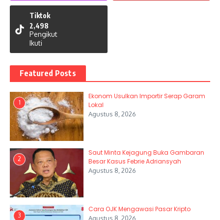
Tiktok
2,498
Pengikut
Ikuti
Featured Posts
Ekonom Usulkan Importir Serap Garam
1
Lokal
Agustus 8, 2026
Saut Minta Kejagung Buka Gambaran
2
Besar Kasus Febrie Adriansyah
Agustus 8, 2026
Cara OJK Mengawasi Pasar Kripto
3
Agustus 8, 2026