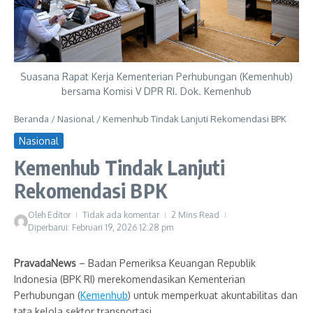
Suasana Rapat Kerja Kementerian Perhubungan (Kemenhub)
bersama Komisi V DPR RI. Dok. Kemenhub
Beranda
/
Nasional
/
Kemenhub Tindak Lanjuti Rekomendasi BPK
Nasional
Kemenhub Tindak Lanjuti
Rekomendasi BPK
Oleh
Editor
Tidak ada komentar
2 Mins Read
Diperbarui: Februari 19, 2026
12:28 pm
PravadaNews
– Badan Pemeriksa Keuangan Republik
Indonesia (BPK RI) merekomendasikan Kementerian
Perhubungan (
Kemenhub
) untuk memperkuat akuntabilitas dan
tata kelola sektor transportasi.