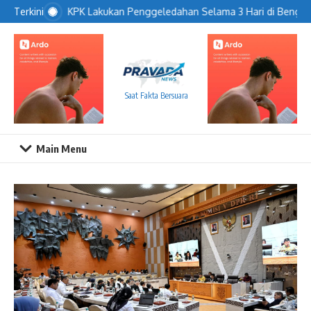
Lewati ke konten
KPK Lakukan Penggeledahan Selama 3 Hari di Bengkul
Terkini
Saat Fakta Bersuara
Main Menu