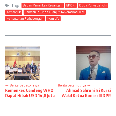
Tag:
Badan Pemeriksa Keuangan
BPK RI
Dudy Purwagandhi
Kemenhub
Kemenhub Tindak Lanjuti Rekomenasi BPK
Kementerian Perhubungan
Komisi V
Berita Sebelumnya
Berita Selanjutnya
Kemenkes Gandeng WHO
Ahmad Sahroni Isi Kursi
Dapat Hibah USD 14,8 Juta
Wakil Ketua Komisi III DPR