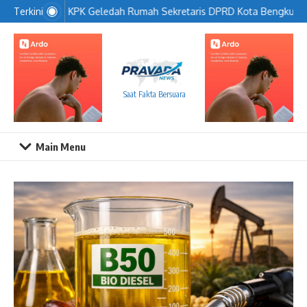
Lewati ke konten
KPK Geledah Rumah Sekretaris DPRD Kota Bengkulu
Terkini
Saat Fakta Bersuara
Main Menu