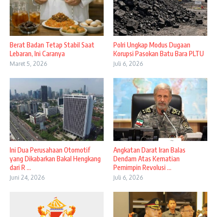
Berat Badan Tetap Stabil Saat
Polri Ungkap Modus Dugaan
Lebaran, Ini Caranya
Korupsi Pasokan Batu Bara PLTU
Maret 5, 2026
Juli 6, 2026
Ini Dua Perusahaan Otomotif
Angkatan Darat Iran Balas
yang Dikabarkan Bakal Hengkang
Dendam Atas Kematian
dari R ...
Pemimpin Revolusi ...
Juni 24, 2026
Juli 6, 2026