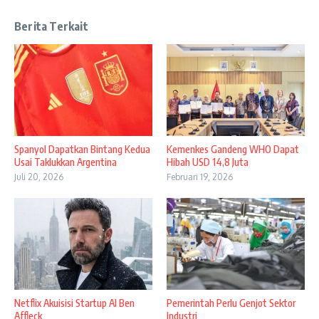
Berita Terkait
Spanyol Dapatkan Bintang Kedua
Kemenkes Gandeng WHO Dapat
Usai Taklukkan Argentina
Hibah USD 14,8 Juta
Juli 20, 2026
Februari 19, 2026
Netflix Akuisisi Startup AI Ben
Pemerintah Perlu Genjot Sektor
Affleck
Industri