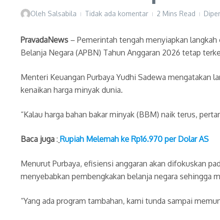
Oleh
Salsabila
Tidak ada komentar
2 Mins Read
Dipe
PravadaNews
– Pemerintah tengah menyiapkan langkah e
Belanja Negara (APBN) Tahun Anggaran 2026 tetap terken
Menteri Keuangan Purbaya Yudhi Sadewa mengatakan langk
kenaikan harga minyak dunia.
“Kalau harga bahan bakar minyak (BBM) naik terus, pertama 
Baca juga
:
Rupiah Melemah ke Rp16.970 per Dolar AS
Menurut Purbaya, efisiensi anggaran akan difokuskan pa
menyebabkan pembengkakan belanja negara sehingga me
“Yang ada program tambahan, kami tunda sampai memungk