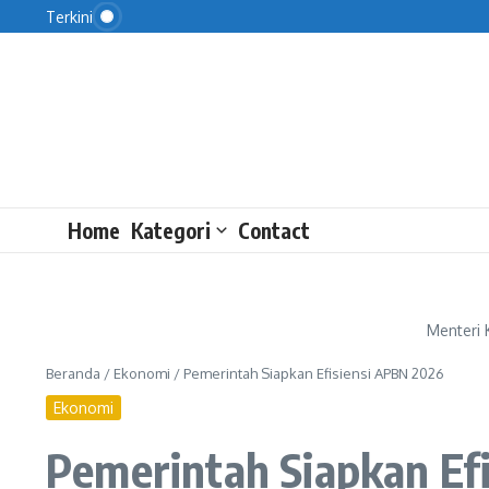
Ini Manfaat Nasi untuk Kesehatan
Lewati ke konten
Terkini
Negara-negara Arab-Islam Kecam Agresi Israel di
Iran Bertekah Melawan Agresi Musuh
Home
Kategori
Contact
Menteri 
Beranda
/
Ekonomi
/
Pemerintah Siapkan Efisiensi APBN 2026
Ekonomi
Pemerintah Siapkan Ef