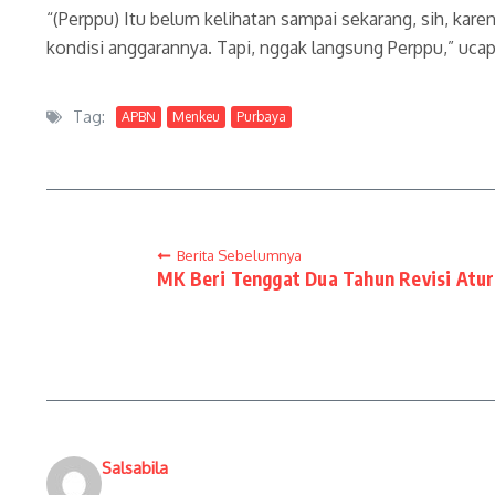
“(Perppu) Itu belum kelihatan sampai sekarang, sih, kare
kondisi anggarannya. Tapi, nggak langsung Perppu,” ucap
Tag:
APBN
Menkeu
Purbaya
Berita Sebelumnya
MK Beri Tenggat Dua Tahun Revisi Atu
Salsabila