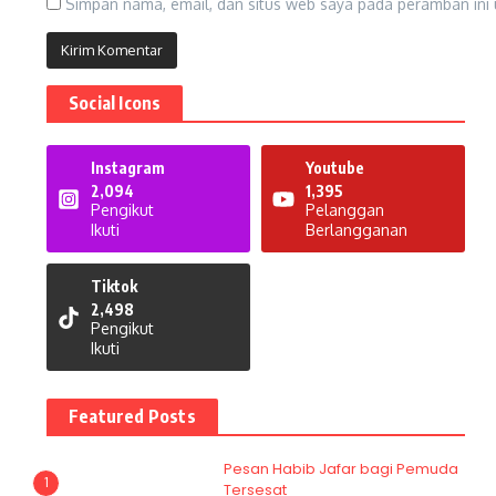
Simpan nama, email, dan situs web saya pada peramban ini 
Social Icons
Instagram
Youtube
2,094
1,395
Pengikut
Pelanggan
Ikuti
Berlangganan
Tiktok
2,498
Pengikut
Ikuti
Featured Posts
Pesan Habib Jafar bagi Pemuda
1
Tersesat