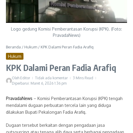
Logo gedung Komisi Pemberantasan Korupsi (KPK). (Foto:
PravadaNews)
Beranda
/
Hukum
/
KPK Dalami Peran Fadia Arafiq
Hukum
KPK Dalami Peran Fadia Arafiq
Oleh
Editor
Tidak ada komentar
3 Mins Read
Diperbarui: Maret 6, 2026
1:36 pm
PravadaNews
– Komisi Pemberantasan Korupsi (KPK) tengah
mendalami dugaan perbuatan tercela lain yang diduga
dilakukan Bupati Pekalongan Fadia Arafiq.
Dugaan tersebut berkaitan dengan pengadaan jasa
outsourcing atau tenaga alih daya serta berbagai pengadaan