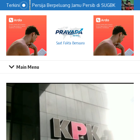
Lewati ke konten
Persija Berpeluang Jamu Persib di SUGBK
J
Terkini
Saat Fakta Bersuara
Main Menu