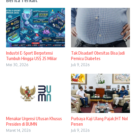
Berita Terkait
Industri E-Sport Berpotensi
Tak Disadari! Obesitas Bisa Jadi
Tumbuh Hingga US$ 25 Miliar
Pemicu Diabetes
Mei 30, 2026
Juli 9, 2026
Menakar Urgensi Utusan Khusus
Purbaya Kaji Ulang Pajak JHT Nol
Presiden di BUMN
Persen
Maret 14, 2026
Juli 9, 2026