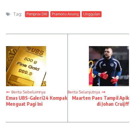
Tag:
Pemprov DKI
Pramono Anung
Unggulan
Berita Sebelumnya
Berita Selanjutnya
Emas UBS-Galeri24 Kompak
Maarten Paes Tampil Apik
Menguat Pagi Ini
di Johan Cruijff