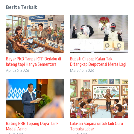
Berita Terkait
Bayar PKB Tanpa KTP Berlaku di
Bupati Cilacap Kalau Tak
Jateng tapi Hanya Sementara
Ditangkap Berpotensi Meras Lagi
April 26, 2026
Maret 15, 2026
Rating BBB Topang Daya Tarik
Lulusan Sarjana untuk Jadi Guru
Modal Asing
Terbuka Lebar