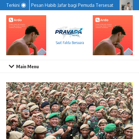
Lewati ke konten
Pesan Habib Jafar bagi Pemuda Tersesat
KP
Terkini
Saat Fakta Bersuara
Main Menu