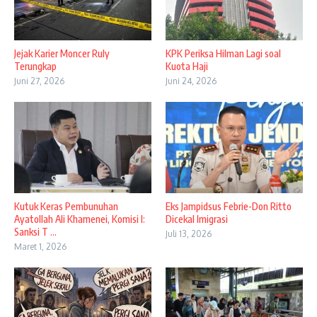
Jejak Karier Moncer Ruly
KPK Periksa Hilman Lagi soal
Terungkap
Kuota Haji
Juni 27, 2026
Juni 24, 2026
Kutuk Keras Pembunuhan
Eks Jampidsus Febrie-Don Ritto
Ayatollah Ali Khamenei, Komisi I:
Dicekal Imigrasi
Sanksi T ...
Juli 13, 2026
Maret 1, 2026