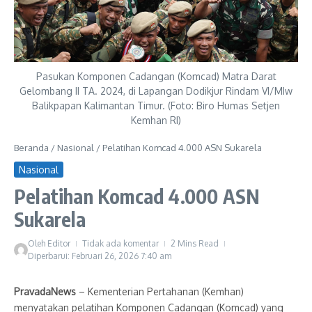
Pasukan Komponen Cadangan (Komcad) Matra Darat
Gelombang II TA. 2024, di Lapangan Dodikjur Rindam VI/MIw
Balikpapan Kalimantan Timur. (Foto: Biro Humas Setjen
Kemhan RI)
Beranda
/
Nasional
/
Pelatihan Komcad 4.000 ASN Sukarela
Nasional
Pelatihan Komcad 4.000 ASN
Sukarela
Oleh
Editor
Tidak ada komentar
2 Mins Read
Diperbarui: Februari 26, 2026
7:40 am
PravadaNews
– Kementerian Pertahanan (Kemhan)
menyatakan pelatihan Komponen Cadangan (Komcad) yang