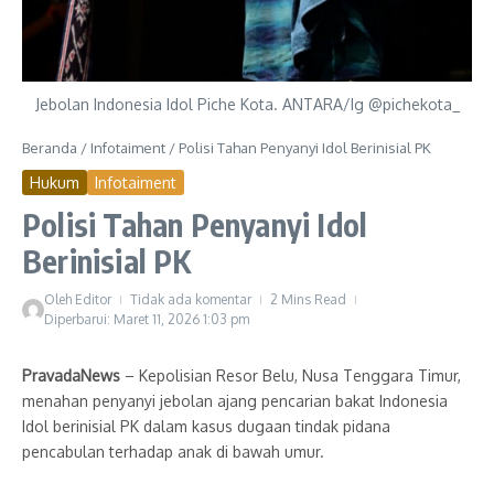
Jebolan Indonesia Idol Piche Kota. ANTARA/Ig @pichekota_
Beranda
/
Infotaiment
/
Polisi Tahan Penyanyi Idol Berinisial PK
Hukum
Infotaiment
Polisi Tahan Penyanyi Idol
Berinisial PK
Oleh
Editor
Tidak ada komentar
2 Mins Read
Diperbarui: Maret 11, 2026
1:03 pm
PravadaNews
– Kepolisian Resor Belu, Nusa Tenggara Timur,
menahan penyanyi jebolan ajang pencarian bakat Indonesia
Idol berinisial PK dalam kasus dugaan tindak pidana
pencabulan terhadap anak di bawah umur.