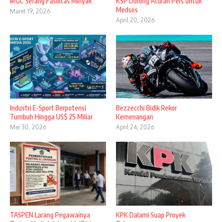
IRGC Serang Fasilitas Minyak
KSP Dorong Aturan Pers untuk
Medsos
Maret 19, 2026
April 20, 2026
Industri E-Sport Berpotensi
Bezzecchi Bidik Rekor
Tumbuh Hingga US$ 25 Miliar
Kemenangan
Mei 30, 2026
April 24, 2026
TASPEN Larang Pegawainya
KPK Dalami Suap Proyek