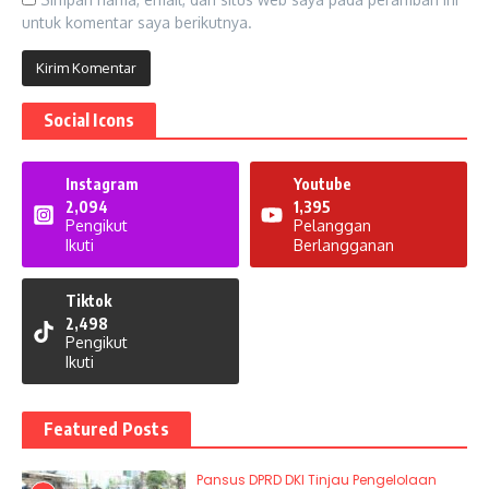
untuk komentar saya berikutnya.
Social Icons
Instagram
Youtube
2,094
1,395
Pengikut
Pelanggan
Ikuti
Berlangganan
Tiktok
2,498
Pengikut
Ikuti
Featured Posts
Pansus DPRD DKI Tinjau Pengelolaan