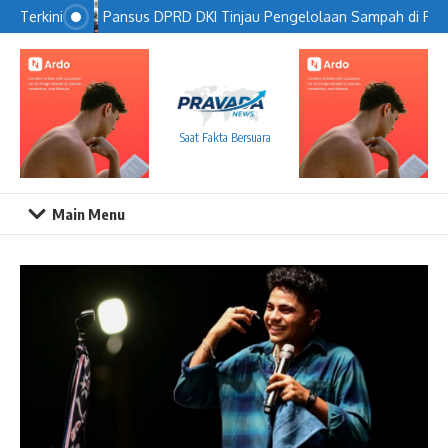
Lewati ke konten
Pansus DPRD DKI Tinjau Pengelolaan Sampah di PIK
Terkini
Saat Fakta Bersuara
Main Menu