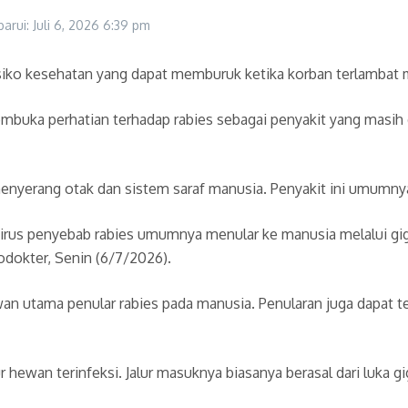
barui: Juli 6, 2026
6:39 pm
isiko kesehatan yang dapat memburuk ketika korban terlamba
embuka perhatian terhadap rabies sebagai penyakit yang masih
menyerang otak dan sistem saraf manusia. Penyakit ini umumnya
 virus penyebab rabies umumnya menular ke manusia melalui gigi
odokter, Senin (6/7/2026).
 utama penular rabies pada manusia. Penularan juga dapat terja
 hewan terinfeksi. Jalur masuknya biasanya berasal dari luka gig