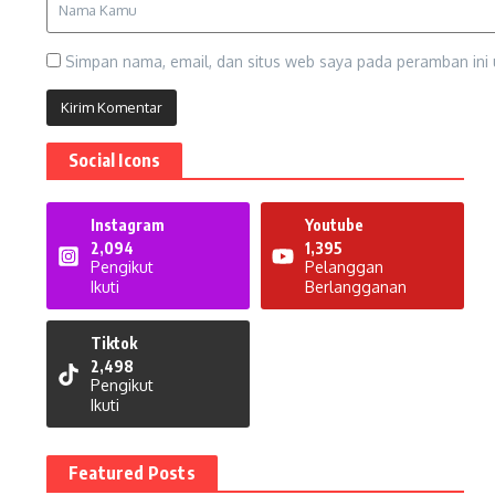
Simpan nama, email, dan situs web saya pada peramban ini 
Social Icons
Instagram
Youtube
2,094
1,395
Pengikut
Pelanggan
Ikuti
Berlangganan
Tiktok
2,498
Pengikut
Ikuti
Featured Posts