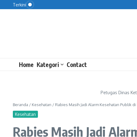
Lewati ke konten
Terkini
Kemendagri-Kemenkeu Diminta Selesaikan Masal
Home
Kategori
Contact
Petugas Dinas Ket
Beranda
/
Kesehatan
/
Rabies Masih Jadi Alarm Kesehatan Publik di
Kesehatan
Rabies Masih Jadi Alar