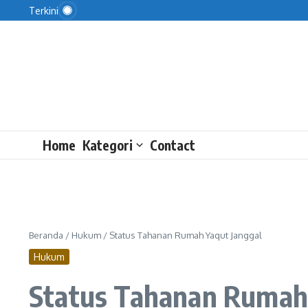
Kata Legislator Ini Penyebab Jumlah Penganggura
Lewati ke konten
Terkini
Pansus DPRD DKI Tinjau Pengelolaan Sampah di P
Ekspor Kuat belum Tutup Defisit Migas
Home
Kategori
Contact
Beranda
/
Hukum
/
Status Tahanan Rumah Yaqut Janggal
Hukum
Status Tahanan Rumah 