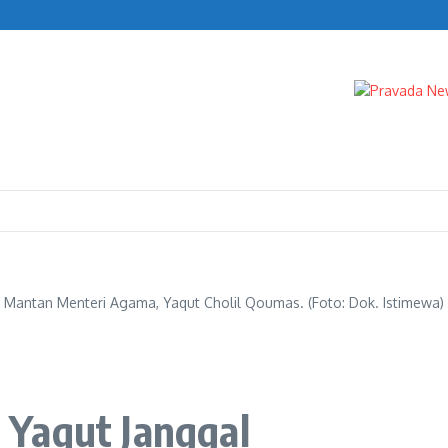
n Turun
IK
Mantan Menteri Agama, Yaqut Cholil Qoumas. (Foto: Dok. Istimewa)
Yaqut Janggal