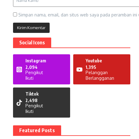
Simpan nama, email, dan situs web saya pada peramban ini 
Social Icons
Instagram
Youtube
2,094
1,395
Pengikut
Pelanggan
Ikuti
Berlangganan
Tiktok
2,498
Pengikut
Ikuti
Featured Posts