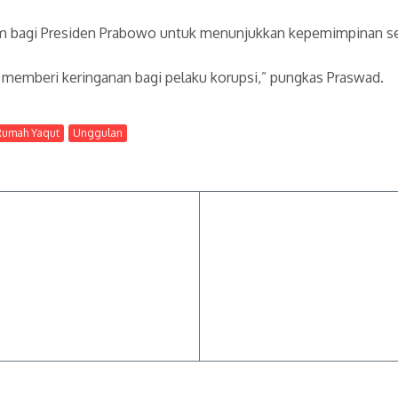
 bagi Presiden Prabowo untuk menunjukkan kepemimpinan seba
ng memberi keringanan bagi pelaku korupsi,” pungkas Praswad.
Rumah Yaqut
Unggulan