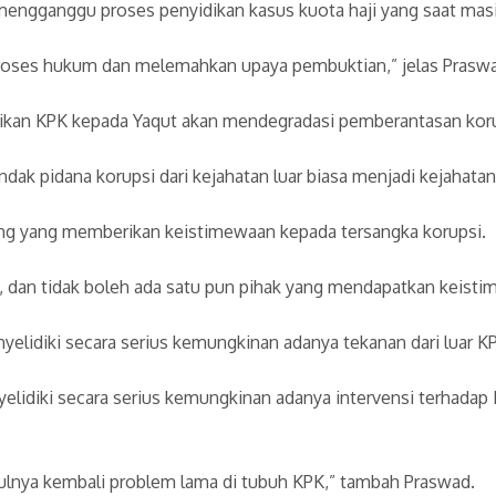
engganggu proses penyidikan kasus kuota haji yang saat masih
proses hukum dan melemahkan upaya pembuktian,” jelas Prasw
ikan KPK kepada Yaqut akan mendegradasi pemberantasan korup
ndak pidana korupsi dari kejahatan luar biasa menjadi kejahatan
ang yang memberikan keistimewaan kepada tersangka korupsi.
 dan tidak boleh ada satu pun pihak yang mendapatkan keisti
lidiki secara serius kemungkinan adanya tekanan dari luar K
lidiki secara serius kemungkinan adanya intervensi terhada
culnya kembali problem lama di tubuh KPK,” tambah Praswad.