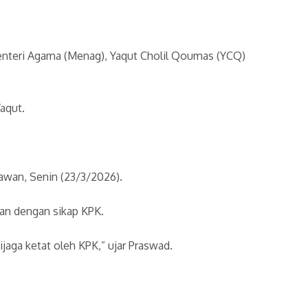
nteri Agama (Menag), Yaqut Cholil Qoumas (YCQ)
aqut.
tawan, Senin (23/3/2026).
an dengan sikap KPK.
jaga ketat oleh KPK,” ujar Praswad.