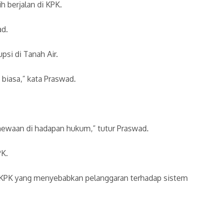
 berjalan di KPK.
ad.
si di Tanah Air.
 biasa,” kata Praswad.
mewaan di hadapan hukum,” tutur Praswad.
PK.
p KPK yang menyebabkan pelanggaran terhadap sistem