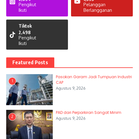
Pengikut
Pelanggan
Ikuti
Berlangganan
Tiktok
2,498
Pengikut
Ikuti
Featured Posts
Pasokan Garam Jadi Tumpuan Industri
1
CAP
Agustus 9, 2026
PAD dari Perparkiran Sangat Minim
2
Agustus 9, 2026