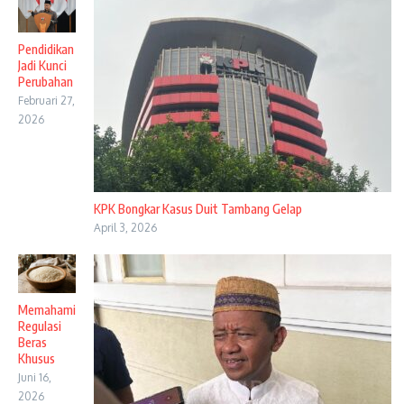
Pendidikan
Jadi Kunci
Perubahan
Februari 27,
2026
KPK Bongkar Kasus Duit Tambang Gelap
April 3, 2026
Memahami
Regulasi
Beras
Khusus
Juni 16,
2026