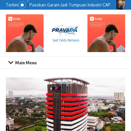
Lewati ke konten
Pasokan Garam Jadi Tumpuan Industri CAP
Terkini
Saat Fakta Bersuara
Main Menu