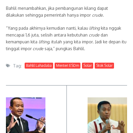
Bahlil menambahkan, jika pembangunan kilang dapat
dilakukan sehingga pemerintah hanya impor
crude
.
“Yang pada akhirnya kemudian nanti, kalau
lifting
kita nggak
mencapai 1,6 juta, selisih antara kebutuhan
crude
dan
kemampuan kita
lifting
, itulah yang kita impor. Jadi ke depan itu
tinggal impor
crude
saja,” pungkas Bahlil.
Tag:
Bahlil Lahadalia
Menteri ESDm
Solar
Stok Solar