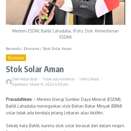
Menteri ESDM, Bahlil Lahadalia. (Foto: Dok. Kementerian
ESDM)
Beranda
/
Ekonomi
/
Stok Solar Aman
Ekonomi
Stok Solar Aman
Oleh
Akbar Budi
Tidak ada komentar
1 Mins Read
Diperbarui: Maret 15, 2026
6:00 pm
PravadaNews
– Menteri Energi Sumber Daya Mineral (ESDM),
Bahlil Lahadalia menegaskan stok Bahan Bakar Minyak (BBM)
solar tidak ada kendala jelang Lebaran atau Idulfitri.
Sebab, kata Bahlil, karena stok solar berasal dari dalam negeri.