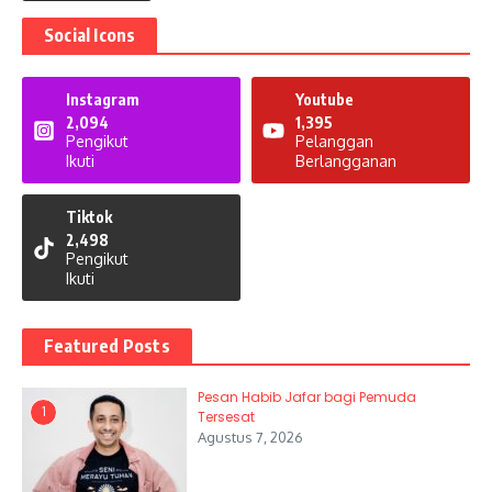
Social Icons
Instagram
Youtube
2,094
1,395
Pengikut
Pelanggan
Ikuti
Berlangganan
Tiktok
2,498
Pengikut
Ikuti
Featured Posts
Pesan Habib Jafar bagi Pemuda
1
Tersesat
Agustus 7, 2026