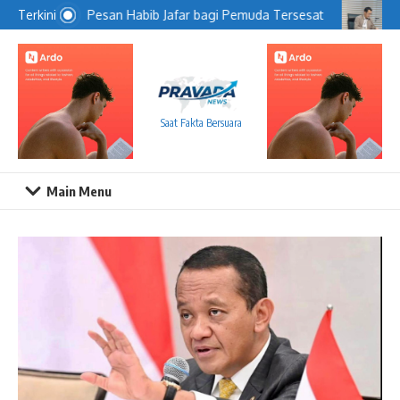
Lewati ke konten
Pesan Habib Jafar bagi Pemuda Tersesat
KP
Terkini
Saat Fakta Bersuara
Main Menu