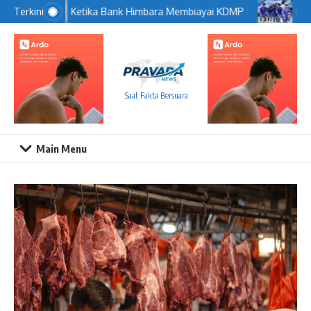
Lewati ke konten
Ketika Bank Himbara Membiayai KDMP
5 Pe
Terkini
Saat Fakta Bersuara
Main Menu