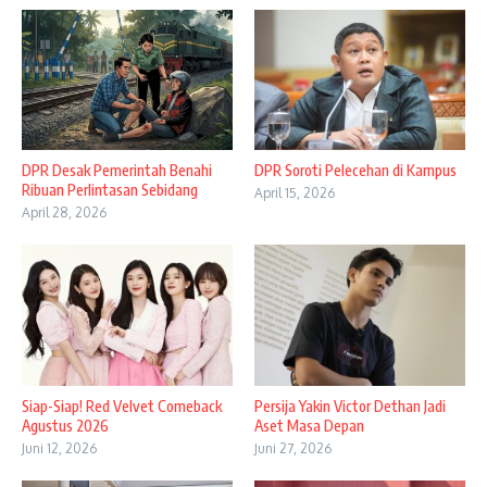
DPR Desak Pemerintah Benahi
DPR Soroti Pelecehan di Kampus
Ribuan Perlintasan Sebidang
April 15, 2026
April 28, 2026
Siap-Siap! Red Velvet Comeback
Persija Yakin Victor Dethan Jadi
Agustus 2026
Aset Masa Depan
Juni 12, 2026
Juni 27, 2026