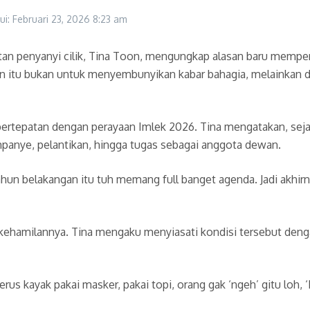
ui: Februari 23, 2026
8:23 am
n penyanyi cilik, Tina Toon, mengungkap alasan baru memperk
an itu bukan untuk menyembunyikan kabar bahagia, melainkan d
rtepatan dengan perayaan Imlek 2026. Tina mengatakan, seja
ampanye, pelantikan, hingga tugas sebagai anggota dewan.
hun belakangan itu tuh memang full banget agenda. Jadi akhirn
i kehamilannya. Tina mengaku menyiasati kondisi tersebut den
s kayak pakai masker, pakai topi, orang gak ‘ngeh’ gitu loh, ‘In