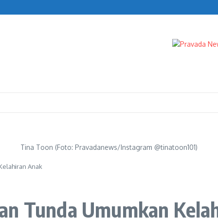
kelola
Tina Toon (Foto: Pravadanews/Instagram @tinatoon101)
elahiran Anak
san Tunda Umumkan Kelah