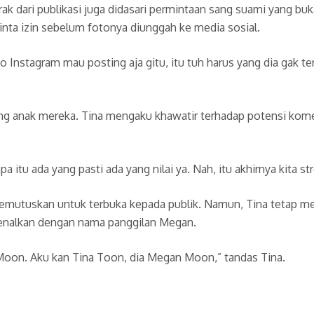
rak dari publikasi juga didasari permintaan sang suami yang bu
nta izin sebelum fotonya diunggah ke media sosial.
 Instagram mau posting aja gitu, itu tuh harus yang dia gak terl
ng anak mereka. Tina mengaku khawatir terhadap potensi ko
 itu ada yang pasti ada yang nilai ya. Nah, itu akhirnya kita str
a memutuskan untuk terbuka kepada publik. Namun, Tina tetap m
kenalkan dengan nama panggilan Megan.
oon. Aku kan Tina Toon, dia Megan Moon,” tandas Tina.