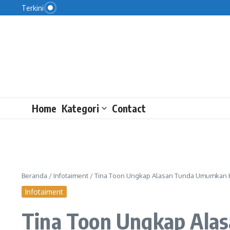
KPK: Uang yang Dikembalikan Raja Juli Tak Sesuai
Lewati ke konten
Terkini
Figo Nilai Persija Kian Solid
Masyarakat Perlu Pahami Bagaimana Dana Haji Di
Home
Kategori
Contact
Beranda
/
Infotaiment
/
Tina Toon Ungkap Alasan Tunda Umumkan K
Infotaiment
Tina Toon Ungkap Ala