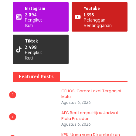
Instagram
Youtube
2,094
1,395
Pengikut
Pelanggan
Ikuti
Berlangganan
Tiktok
2,498
Pengikut
Ikuti
Featured Posts
CELIOS: Garam Lokal Terganjal
1
Mutu
Agustus 6, 2026
AFC Beri Lampu Hijau Jadwal
2
Piala Presiden
Agustus 6, 2026
KPK: Uang yang Dikembalikan